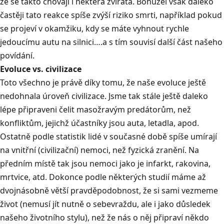
že se takto chovají i některá zvířata. Bohužel však daleko
častěji tato reakce spíše zvýší riziko smrti, například pokud
se projeví v okamžiku, kdy se máte vyhnout rychle
jedoucímu autu na silnici….a s tím souvisí další část našeho
povídání.
Evoluce vs. civilizace
Toto všechno je právě díky tomu, že naše evoluce ještě
nedohnala úroveň civilizace. Jsme tak stále ještě daleko
lépe připraveni čelit masožravým predátorům, než
konfliktům, jejichž účastníky jsou auta, letadla, apod.
Ostatně podle statistik lidé v současné době spíše umírají
na vnitřní (civilizační) nemoci, než fyzická zranění. Na
předním místě tak jsou nemoci jako je infarkt, rakovina,
mrtvice, atd. Dokonce podle některých studií máme až
dvojnásobně větší pravděpodobnost, že si sami vezmeme
život (nemusí jít nutně o sebevraždu, ale i jako důsledek
našeho životního stylu), než že nás o něj připraví někdo