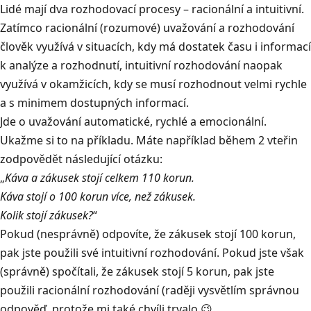
Lidé mají dva rozhodovací procesy –
racionální a intuitivní
.
Zatímco racionální (rozumové) uvažování a rozhodování
člověk využívá v situacích, kdy má dostatek času i informací
k analýze a rozhodnutí, intuitivní rozhodování naopak
využívá v okamžicích, kdy se musí rozhodnout velmi rychle
a s minimem dostupných informací.
Jde o uvažování automatické, rychlé a emocionální.
Ukažme si to na příkladu. Máte například během 2 vteřin
zodpovědět následující otázku:
„
Káva a zákusek stojí celkem 110 korun.
Káva stojí o 100 korun více, než zákusek.
Kolik stojí zákusek?
“
Pokud (nesprávně) odpovíte, že zákusek stojí 100 korun,
pak jste použili své intuitivní rozhodování. Pokud jste však
(správně) spočítali, že zákusek stojí 5 korun, pak jste
použili racionální rozhodování (raději vysvětlím správnou
odpověď, protože mi také chvíli trvalo 😉