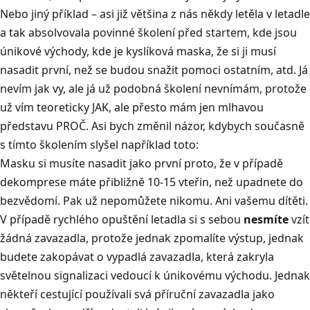
Nebo jiný příklad – asi již většina z nás někdy letěla v letadle
a tak absolvovala povinné školení před startem, kde jsou
únikové východy, kde je kyslíková maska, že si ji musí
nasadit první, než se budou snažit pomoci ostatním, atd. Já
nevím jak vy, ale já už podobná školení nevnímám, protože
už vím teoreticky JAK, ale přesto mám jen mlhavou
představu PROČ. Asi bych změnil názor, kdybych současně
s tímto školením slyšel například toto:
Masku si musíte nasadit jako první proto, že v případě
dekomprese máte přibližně 10-15 vteřin, než upadnete do
bezvědomí. Pak už nepomůžete nikomu. Ani vašemu dítěti.
V případě rychlého opuštění letadla si s sebou
nesmíte
vzít
žádná zavazadla, protože jednak zpomalíte výstup, jednak
budete zakopávat o vypadlá zavazadla, která zakryla
světelnou signalizaci vedoucí k únikovému východu. Jednak
někteří cestující používali svá příruční zavazadla jako