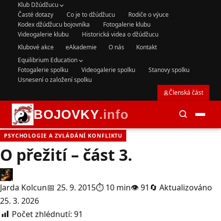
Klub Džúdžucu
Časté dotazy
Co je to džúdžucu
Rodiče o výuce
Kodex džúdžucu bojovníka
Fotogalerie klubu
Videogalerie klubu
Historická videa o džúdžucu
Klubové akce
eAkademie
O nás
Kontakt
Equilibrium Education
Fotogalerie spolku
Videogalerie spolku
Stanovy spolku
Usnesení o založení spolku
Členská část
BOJOVKY
.info
PSYCHOLOGIE A ZVLÁDÁNÍ KONFLIKTU
O přežití – část 3.
Jarda Kolcun
📅 25. 9. 2015
⏱ 10 min
👁 91
🔄 Aktualizováno
25. 3. 2026
Počet zhlédnutí:
91