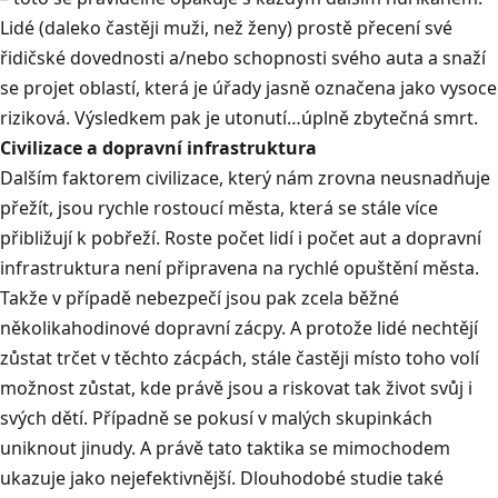
Lidé (daleko častěji muži, než ženy) prostě přecení své
řidičské dovednosti a/nebo schopnosti svého auta a snaží
se projet oblastí, která je úřady jasně označena jako vysoce
riziková. Výsledkem pak je utonutí…úplně zbytečná smrt.
Civilizace a dopravní infrastruktura
Dalším faktorem civilizace, který nám zrovna neusnadňuje
přežít, jsou rychle rostoucí města, která se stále více
přibližují k pobřeží. Roste počet lidí i počet aut a dopravní
infrastruktura není připravena na rychlé opuštění města.
Takže v případě nebezpečí jsou pak zcela běžné
několikahodinové dopravní zácpy. A protože lidé nechtějí
zůstat trčet v těchto zácpách, stále častěji místo toho volí
možnost zůstat, kde právě jsou a riskovat tak život svůj i
svých dětí. Případně se pokusí v malých skupinkách
uniknout jinudy. A právě tato taktika se mimochodem
ukazuje jako nejefektivnější. Dlouhodobé studie také