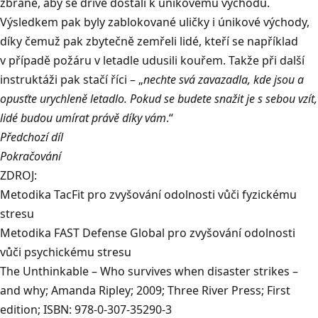
zbraně, aby se dříve dostali k únikovému východu.
Výsledkem pak byly zablokované uličky i únikové východy,
díky čemuž pak zbytečně zemřeli lidé, kteří se například
v případě požáru v letadle udusili kouřem. Takže při další
instruktáži pak stačí říci – „
nechte svá zavazadla, kde jsou a
opusťte urychleně letadlo. Pokud se budete snažit je s sebou vzít,
lidé budou umírat právě díky vám
.“
Předchozí díl
Pokračování
ZDROJ:
Metodika TacFit pro zvyšování odolnosti vůči fyzickému
stresu
Metodika FAST Defense Global pro zvyšování odolnosti
vůči psychickému stresu
The Unthinkable – Who survives when disaster strikes –
and why; Amanda Ripley; 2009; Three River Press; First
edition; ISBN: 978-0-307-35290-3