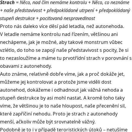
Strach
= Něco, nad čím nemáme kontrolu + Něco, co neznáme
+ naše představivost + předpokládané utrpení + předpokládaný
stupeň destrukce + pociťovaná nespravedlnost
Proto nás daleko více děsí pád letadla, než autonehoda.
V letadle nemáme kontrolu nad řízením, většinou ani
nechápeme, jak je možné, aby takové monstrum vůbec
vzlétlo, do toho se zapojí naše představivost s pocity, že si
to nezasloužíme a máme tu prvotřídní strach v porovnání s
obavami z autonehody.
Auto známe, relativně dobře víme, jak a proč dokáže jet,
můžeme jej kontrolovat a protože jsme viděli dost
autonehod, dokážeme i odhadnout jak vážná nehoda a
stupeň destrukce by asi mohl nastat. A kromě toho taky
víme, že většinou je to naše hloupost, naše přecenění sil,
které zapříčiní nehodu. Proto je strach z autonehody
menší, ačkoliv může být srovnatelně vážný.
Podobně je to i v případě teroristických útoků – netušíme