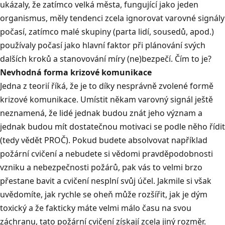
ukázaly, že zatímco velká města, fungující jako jeden
organismus, měly tendenci zcela ignorovat varovné signály
počasí, zatímco malé skupiny (parta lidí, sousedů, apod.)
používaly počasí jako hlavní faktor při plánování svých
dalších kroků a stanovování míry (ne)bezpečí. Čím to je?
Nevhodná forma krizové komunikace
Jedna z teorií říká, že je to díky nesprávně zvolené formě
krizové komunikace. Umístit někam varovný signál ještě
neznamená, že lidé jednak budou znát jeho význam a
jednak budou mít dostatečnou motivaci se podle něho řídit
(tedy vědět PROČ). Pokud budete absolvovat například
požární cvičení a nebudete si vědomi pravděpodobnosti
vzniku a nebezpečnosti požárů, pak vás to velmi brzo
přestane bavit a cvičení nesplní svůj účel. Jakmile si však
uvědomíte, jak rychle se oheň může rozšířit, jak je dým
toxický a že fakticky máte velmi málo času na svou
záchranu, tato požární cvičení získají zcela jiný rozměr.