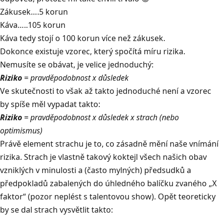
Zákusek….5 korun
Káva…..105 korun
Káva tedy stojí o 100 korun více než zákusek.
Dokonce existuje vzorec, který spočítá míru rizika.
Nemusíte se obávat, je velice jednoduchý:
Riziko
= pravděpodobnost x důsledek
Ve skutečnosti to však až takto jednoduché není a vzorec
by spíše měl vypadat takto:
Riziko
= pravděpodobnost x důsledek x strach (nebo
optimismus)
Právě element strachu je to, co zásadně mění naše vnímání
rizika. Strach je vlastně takový koktejl všech našich obav
vzniklých v minulosti a (často mylných) předsudků a
předpokladů zabalených do úhledného balíčku zvaného „X
faktor“ (pozor neplést s talentovou show). Opět teoreticky
by se dal strach vysvětlit takto: