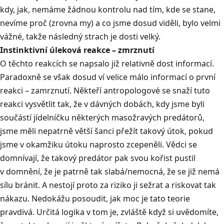
kdy, jak, nemáme žádnou kontrolu nad tím, kde se stane,
nevíme proč (zrovna my) a co jsme dosud viděli, bylo velmi
vážné, takže následný strach je dosti velký.
Instinktivní úleková reakce – zmrznutí
O těchto reakcích se napsalo již relativně dost informací.
Paradoxně se však dosud ví velice málo informací o první
reakci – zamrznutí. Někteří antropologové se snaží tuto
reakci vysvětlit tak, že v dávných dobách, kdy jsme byli
součástí jídelníčku některých masožravých predátorů,
jsme měli nepatrně větší šanci přežít takový útok, pokud
jsme v okamžiku útoku naprosto zcepeněli. Vědci se
domnívají, že takový predátor pak svou kořist pustil
v domnění, že je patrně tak slabá/nemocná, že se již nemá
sílu bránit. A nestojí proto za riziko ji sežrat a riskovat tak
nákazu. Nedokážu posoudit, jak moc je tato teorie
pravdivá. Určitá logika v tom je, zvláště když si uvědomíte,