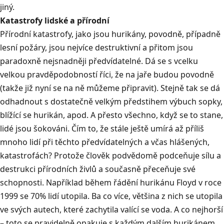
jiný.
Katastrofy lidské a přírodní
Přírodní katastrofy, jako jsou hurikány, povodně, případně
lesní požáry, jsou nejvíce destruktivní a přitom jsou
paradoxně nejsnadněji předvídatelné. Dá se s vcelku
velkou pravděpodobností říci, že na jaře budou povodně
(takže již nyní se na ně můžeme připravit). Stejně tak se dá
odhadnout s dostatečně velkým předstihem výbuch sopky,
blížící se hurikán, apod. A přesto všechno, když se to stane,
lidé jsou šokováni. Čím to, že stále ještě umírá až příliš
mnoho lidí při těchto předvídatelných a včas hlášených,
katastrofách? Protože člověk podvědomě podceňuje sílu a
destrukci přírodních živlů a současně přeceňuje své
schopnosti. Například během řádění hurikánu Floyd v roce
1999 se 70% lidí utopila. Ba co více, většina z nich se utopila
ve svých autech, které zachytila valící se voda. A co nejhorší
– toto se pravidelně opakuje s každým dalším hurikánem.