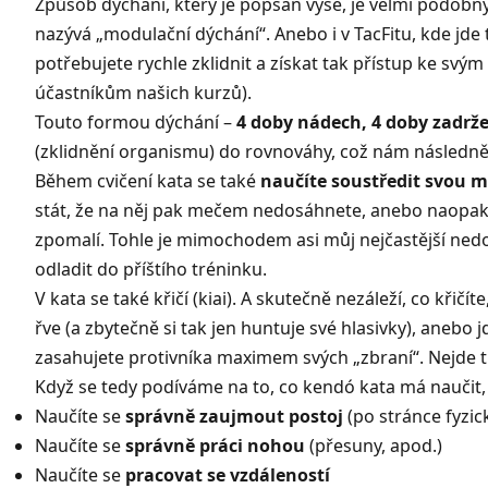
Způsob dýchání, který je popsán výše, je velmi podobn
nazývá „modulační dýchání“. Anebo i v
TacFitu
, kde jde 
potřebujete rychle zklidnit a získat tak přístup ke svý
účastníkům našich kurzů).
Touto formou dýchání –
4 doby nádech, 4 doby zadrž
(zklidnění organismu) do rovnováhy
, což nám následně
Během cvičení kata se také
naučíte soustředit svou m
stát, že na něj pak mečem nedosáhnete, anebo naopak bude
zpomalí. Tohle je mimochodem asi můj nejčastější ned
odladit do příštího tréninku.
V kata se také křičí (kiai). A skutečně nezáleží, co křičít
řve (a zbytečně si tak jen huntuje své hlasivky), anebo
zasahujete protivníka maximem svých „zbraní“. Nejde tu 
Když se tedy podíváme na to, co kendó kata má naučit,
Naučíte se
správně zaujmout postoj
(po stránce fyzic
Naučíte se
správně práci nohou
(přesuny, apod.)
Naučíte se
pracovat se vzdáleností