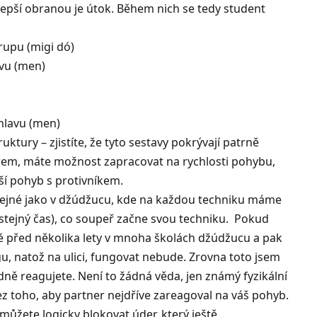
ejlepší obranou je útok. Během nich se tedy student
rupu (migi dó)
avu (men)
 hlavu (men)
tury – zjistíte, že tyto sestavy pokrývají patrně
erem, máte možnost zapracovat na rychlosti pohybu,
jší pohyb s protivníkem.
ě stejné jako v džúdžucu, kde na každou techniku máme
e stejný čas), co soupeř začne svou techniku. Pokud
ště před několika lety v mnoha školách džúdžucu a pak
gu, natož na ulici, fungovat nebude. Zrovna toto jsem
dně reagujete. Není to žádná věda, jen známý fyzikální
ez toho, aby partner nejdříve zareagoval na váš pohyb.
můžete logicky blokovat úder, který ještě