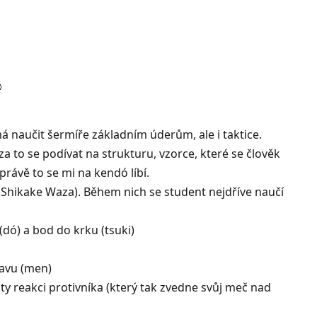

má naučit šermíře základním úderům, ale i taktice.
za to se podívat na strukturu, vzorce, které se člověk
právě to se mi na kendó líbí.
(Shikake Waza). Během nich se student nejdříve naučí
(dó) a bod do krku (tsuki)
lavu (men)
ty reakci protivníka (který tak zvedne svůj meč nad