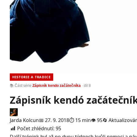
HISTORIE A TRADICE
📚 Část série
Zápisník kendo začátečníka
· díl 8
Zápisník kendó začáteční
Jarda Kolcun
📅 27. 9. 2018
⏱ 15 min
👁 95
🔄 Aktualizován
Počet zhlédnutí:
95
Další trénink byl až po dvou týdnech kvůli nemoci a náv