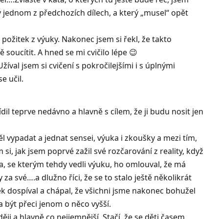
v jednom z předchozích dílech, a který „musel“ opět
ožitek z výuky. Nakonec jsem si řekl, že takto
ě soucítit. A hned se mi cvičilo lépe 😉
íval jsem si cvičení s pokročilejšími i s úplnými
e učil.
il teprve nedávno a hlavně s cílem, že ji budu nosit jen
ěl vypadat a jednat sensei, výuka i zkoušky a mezi tím,
, jak jsem poprvé zažil své rozčarování z reality, když
ga, se kterým tehdy vedli výuku, ho omlouval, že má
a své….a dlužno říci, že se to stalo ještě několikrát
k dospíval a chápal, že všichni jsme nakonec bohužel
a být přeci jenom o něco vyšší.
ěji a hlavně co nejjemnější. Stačí, že se děti časem