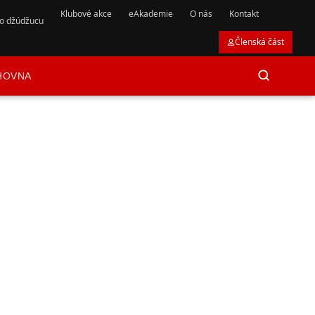
Klubové akce
eAkademie
O nás
Kontakt
 o džúdžucu
Členská část
HOVNA