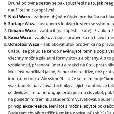
Druhá polovina sestav se pak soustředí na to,
jak reag
naučí technicky správně:
Nuki Waza
– zatímco uhýbáte útoku protivníka na hlav
Suriage Waza
– ústupem s lehkým krytem se vyhnout út
Debana Waza
– zaútočit (na zápěstí – kote) již v okam
Kaeši Waza
– zablokovat úder protivníka na hlavu (men
Uchiotoši Waza
– zablokovat útok protivníka na pravou
Chápu, že pokud se kendó nevěnujete, tenhle popis vám a
všechny možné základní formy útoku a obrany. A o to p
vzdálenosti, přesnosti úderu a reakci na útok protivník
Musí být například jasné, že nezačnete dříve, než prot
kontra-techniku. Ale všimněte si, že se to jmenuje “
kon
však budete nacvičovat techniky a jejich kombinace tak
se divili, že jim to nefunguje proti jinému člověku), p
na posledním tréninku studentům vysvětloval. Soupeř ně
princip
akce-reakce
. Není totiž možné, abyste pokračo
Bude tam chybět patřičná změna pozice, působící síly, a