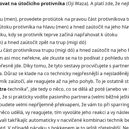
ovat na útočícího protivníka
(Oji Waza). A platí zde, že n
u (men), provedete protiútok na pravou část protivníkova t
oku protivníka na hlavu (men) a hned zaútočit na jeho hl
žiku, kdy se protivník teprve začíná napřahovat k útoku
) a hned zaútočit zpět na trup (migi dó)
 část protivníkova trupu (migi dó) a hned zaútočit na jeho
si moc neřekne, ale zkuste se na to podívat z pohledu struk
řesně jde. Díky tomu, že tyto sestavy procvičujete s partn
a. Důraz se klade na co technicky nejpřesnější a nejsladěně
ivník zaútočí, ale reagujete až na jeho pohyb. To je ostatn
tra
-technika”, jde tedy o něco, co se dělá až poté (anebo v
, že si prakticky vodíte pasivního partnera (velmi běžné je
ak budete velmi nepříjemně překvapeni, že vám to při sparrin
co udělá, vy reagujete, tím vyvoláte jeho reakci a vy násle
vali takříkajíc automaticky v nacvičené kombinaci technik b
td. V případě nácviku s bokkenem je to ještě zřetelnější. Ne