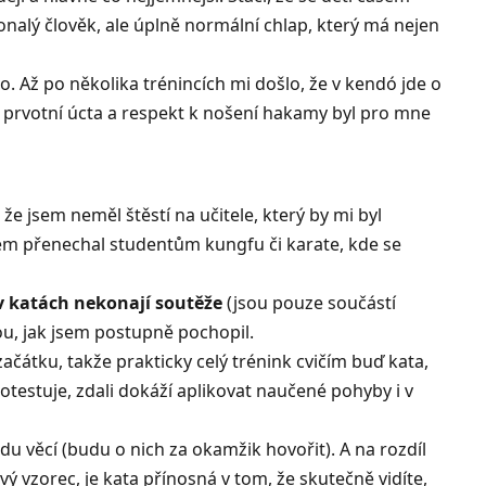
okonalý člověk, ale úplně normální chlap, který má nejen
o. Až po několika trénincích mi došlo, že v kendó jde o
a prvotní úcta a respekt k nošení hakamy byl pro mne
že jsem neměl štěstí na učitele, který by mi byl
jsem přenechal studentům kungfu či karate, kde se
v katách nekonají soutěže
(jsou pouze součástí
, jak jsem postupně pochopil.
ačátku, takže prakticky celý trénink cvičím buď kata,
 otestuje, zdali dokáží aplikovat naučené pohyby i v
adu věcí (budu o nich za okamžik hovořit). A na rozdíl
 vzorec, je kata přínosná v tom, že skutečně vidíte,