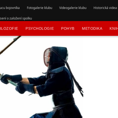
ucu bojovníka
Fotogalerie klubu
Videogalerie klubu
Historická videa
ení o založení spolku
ILOZOFIE
PSYCHOLOGIE
POHYB
METODIKA
KNI