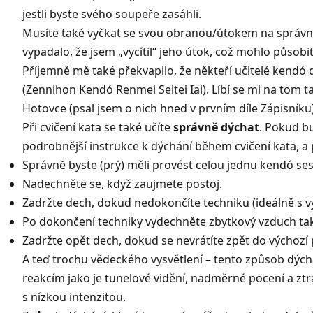
jestli byste svého soupeře zasáhli.
Musíte také vyčkat se svou obranou/útokem na správnou c
vypadalo, že jsem „vycítil“ jeho útok, což mohlo působ
Příjemně mě také překvapilo, že někteří učitelé kendó
(
Zennihon Kendó Renmei Seitei Iai
). Líbí se mi na tom 
Hotovce
(psal jsem o nich hned v prvním díle Zápisníku)
Při cvičení kata se také učíte
správně dýchat
. Pokud bu
podrobnější instrukce k dýchání během cvičení kata, a p
Správně byste (prý) měli provést celou jednu kendó se
Nadechněte se, když zaujmete postoj.
Zadržte dech, dokud nedokončíte techniku (ideálně s vý
Po dokončení techniky vydechněte zbytkový vzduch tak 
Zadržte opět dech, dokud se nevrátíte zpět do výchozí 
A teď trochu vědeckého vysvětlení – tento způsob dýchán
reakcím jako je tunelové vidění, nadměrné pocení a ztr
s nízkou intenzitou.