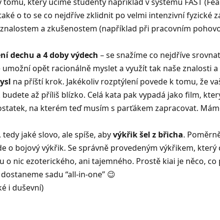
ý tomu, který učíme studenty například v
systému FAST
(Fea
také o to se co nejdříve zklidnit po velmi intenzivní fyzické zá
m znalostem a zkušenostem (například při pracovním pohovoru
ení dechu a 4 doby výdech
– se snažíme co nejdříve srovna
 umožní opět racionálně myslet a využít tak naše znalosti a
ysl
na příští krok. Jakékoliv rozptýlení povede k tomu, že 
te až příliš blízko. Celá kata pak vypadá jako film, který ch
ostatek, na kterém teď musím s parťákem zapracovat. Máme
e, tedy jaké slovo, ale spíše, aby
výkřik šel z břicha
. Poměrně 
 jde o bojový výkřik. Se správně provedeným výkřikem, který 
o nic ezoterického, ani tajemného. Prostě kiai je něco, co 
 dostaneme sadu “all-in-one” 😉
ké i duševní)