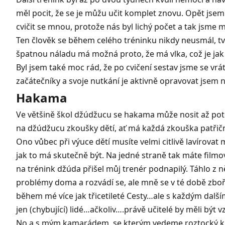
měl pocit, že se je můžu učit komplet znovu. Opět jsem
cvičit se mnou, protože nás byl lichý počet a tak jsme mu
Ten člověk se během celého tréninku nikdy neusmál, tvá
špatnou náladu má možná proto, že
má vlka
, což je ja
Byl jsem také moc rád, že po cvičení sestav jsme se vrát
začátečníky a svoje nutkání je aktivně opravovat jsem naš
Hakama
Ve většině škol džúdžucu se hakama může nosit až poté, 
na džúdžucu zkoušky dětí, ať má každá zkouška patřič
Ono vůbec při výuce dětí musíte velmi citlivě lavírovat 
jak to má skutečně být. Na jedné straně tak máte filmo
na trénink džúda přišel můj trenér podnapilý. Táhlo z n
problémy doma a rozvádí se, ale mně se v té době zbořil
během mé více jak třicetileté Cesty…ale s každým dalš
jen (chybující) lidé…ačkoliv….právě učitelé by měli být
No a s mým kamarádem, se kterým vedeme
roztocký 