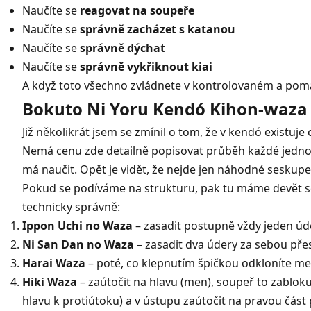
Naučíte se
reagovat na soupeře
Naučíte se
správně zacházet s katanou
Naučíte se
správně dýchat
Naučíte se
správně vykřiknout kiai
A když toto všechno zvládnete v kontrolovaném a pomal
Bokuto Ni Yoru Kendó Kihon-waza
Již několikrát jsem se zmínil o tom, že v kendó existuj
Nemá cenu zde detailně popisovat průběh každé jednotlivé
má naučit. Opět je vidět, že nejde jen náhodné seskupen
Pokud se podíváme na strukturu, pak tu máme devět sest
technicky správně:
Ippon Uchi no Waza
– zasadit postupně vždy jeden úder
Ni San Dan no Waza
– zasadit dva údery za sebou přes
Harai Waza
– poté, co klepnutím špičkou odkloníte me
Hiki Waza
– zaútočit na hlavu (men), soupeř to zabloku
hlavu k protiútoku) a v ústupu zaútočit na pravou část 