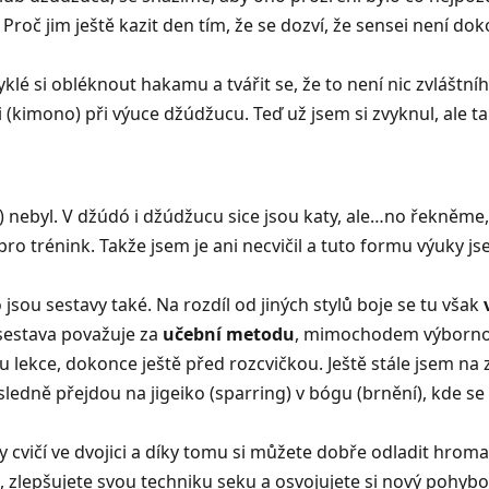
 Proč jim ještě kazit den tím, že se dozví, že sensei není d
é si obléknout hakamu a tvářit se, že to není nic zvláštníh
(kimono) při výuce džúdžucu. Teď už jsem si zvyknul, ale t
) nebyl. V džúdó i džúdžucu sice jsou katy, ale…no řekněme, 
 pro trénink. Takže jsem je ani necvičil a tuto formu výuky 
jsou sestavy také. Na rozdíl od jiných stylů boje se tu však
 sestava považuje za
učební metodu
, mimochodem výbornou
u lekce, dokonce ještě před rozcvičkou. Ještě stále jsem na z
sledně přejdou na jigeiko (sparring) v bógu (brnění), kde se
ždy cvičí ve dvojici a díky tomu si můžete dobře odladit hrom
zlepšujete svou techniku seku a osvojujete si nový pohybový