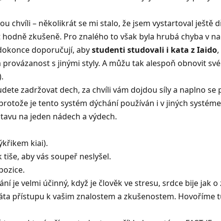
hvíli – několikrát se mi stalo, že jsem vystartoval ještě d
it hodně zkušeně. Pro znalého to však byla hrubá chyba v n
 dokonce doporučují, aby
studenti studovali i kata z Iaido
,
ta provázanost s jinými styly. A můžu tak alespoň obnovit sv
.
dete zadržovat dech, za chvíli vám dojdou síly a naplno se 
rotože je tento systém dýchání používán i v jiných systémec
stavu na jeden nádech a výdech.
křikem kiai).
tiše, aby vás soupeř neslyšel.
pozice.
í je velmi účinný, když je člověk ve stresu, srdce bije jak
áta přístupu k vašim znalostem a zkušenostem. Hovoříme tu o