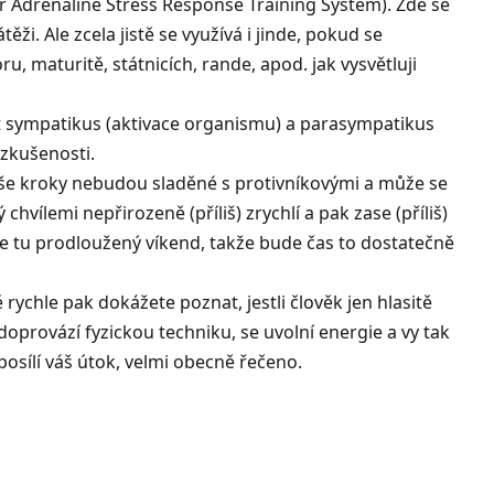
r Adrenaline Stress Response Training Systém). Zde se
těži. Ale zcela jistě se využívá i jinde, pokud se
, maturitě, státnicích, rande, apod. jak vysvětluji
t
sympatikus (aktivace organismu) a parasympatikus
 zkušenosti.
vaše kroky nebudou sladěné s protivníkovými a může se
vílemi nepřirozeně (příliš) zrychlí a pak zase (příliš)
 tu prodloužený víkend, takže bude čas to dostatečně
rychle pak dokážete poznat, jestli člověk jen hlasitě
doprovází fyzickou techniku, se uvolní energie a vy tak
posílí váš útok, velmi obecně řečeno.