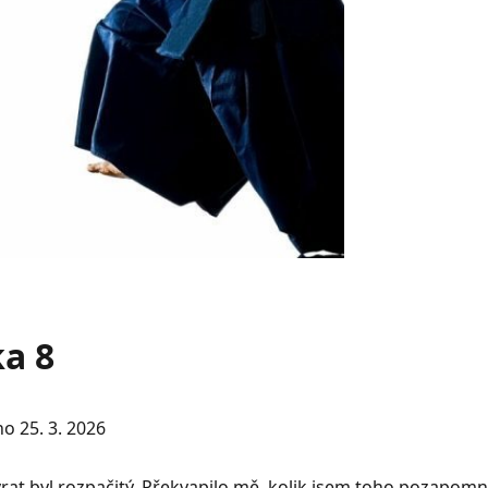
ka 8
o 25. 3. 2026
rat byl rozpačitý. Překvapilo mě, kolik jsem toho pozapomně