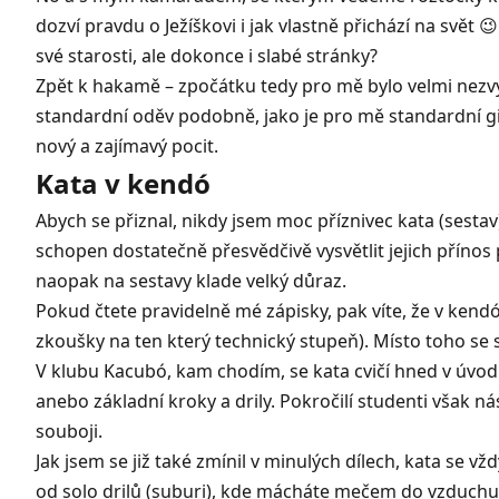
dozví pravdu o Ježíškovi i jak vlastně přichází na svět 
své starosti, ale dokonce i slabé stránky?
Zpět k hakamě – zpočátku tedy pro mě bylo velmi nezvykl
standardní oděv podobně, jako je pro mě standardní gi 
nový a zajímavý pocit.
Kata v kendó
Abych se přiznal, nikdy jsem moc příznivec kata (sestav
schopen dostatečně přesvědčivě vysvětlit jejich přínos
naopak na sestavy klade velký důraz.
Pokud čtete pravidelně mé zápisky, pak víte, že v kendó 
zkoušky na ten který technický stupeň). Místo toho se
V klubu
Kacubó
, kam chodím, se kata cvičí hned v úvod
anebo základní kroky a drily. Pokročilí studenti však ná
souboji.
Jak jsem se již také zmínil v minulých dílech, kata se v
od solo drilů (suburi), kde mácháte mečem do vzduchu, 