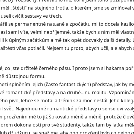
 měl „štěstí“ na stejného trotla, o kterém jsme se zmiňoval 
seli cvičit sestavy ve třech.
řil se permanentně nas.aně a zpočátku mi to docela kazilo p
k asi sami víte, velmi nepříjemné, takže bych s ním měl vlastn
ili k úplným začátkům a mě tak opět docvakly další detaily. Už
těstí včas potlačil. Nejsem tu proto, abych učil, ale abych s
co jste držitelé černého pásu. I proto jsem si hakama poříd
ně důstojnou formu.
mezi splněním jejich (často fantastických) představ, jak by m
vé romantické představy a na druhé…nu realitu. Vzpomínám si
ěho pivo, lehce se motal a trénink za moc nestál. Jeho kole
 svět. Najednou mé romantické představy o senseiovi vzaly z
ím prozřením mě to již šokovalo méně a méně, protože člově
 vzorem dokonalosti pro své studenty, takže tam by laťka měl
klub džúdžucu
, se snažíme, aby ono prozření bylo co nejpozd