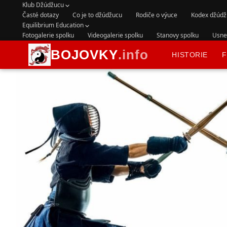
Klub Džúdžucu
Časté dotazy
Co je to džúdžucu
Rodiče o výuce
Kodex džúdž
Equilibrium Education
Fotogalerie spolku
Videogalerie spolku
Stanovy spolku
Usnes
BOJOVKY
.info
HISTORIE
F