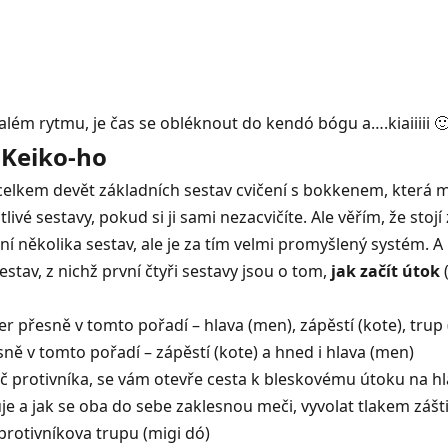
ém rytmu, je čas se obléknout do kendó bógu a….kiaiiiii 
 Keiko-ho
e celkem devět základních sestav cvičení s bokkenem, která 
 sestavy, pokud si ji sami nezacvičíte. Ale věřím, že stojí 
í několika sestav, ale je za tím velmi promyšlený systém. A 
av, z nichž první čtyři sestavy jsou o tom,
jak začít útok
 přesně v tomto pořadí – hlava (men), zápěstí (kote), trup 
ně v tomto pořadí – zápěstí (kote) a hned i hlava (men)
č protivníka, se vám otevře cesta k bleskovému útoku na h
je a jak se oba do sebe zaklesnou meči, vyvolat tlakem zášti
protivníkova trupu (migi dó)