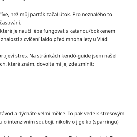
říve, než můj parťák začal útok. Pro neznalého to
ačasování.
 které je naučí lépe fungovat s katanou/bokkenem
é znalosti z cvičení Iaido před mnoha lety u
Vládi
projeví stres. Na stránkách
kendó-guide
jsem našel
h, které znám, dovolte mi jej zde zmínit:
 o závod a dýcháte velmi mělce. To pak vede k stresovým
 intenzivním souboji, nikoliv o jigeiko (sparringu)