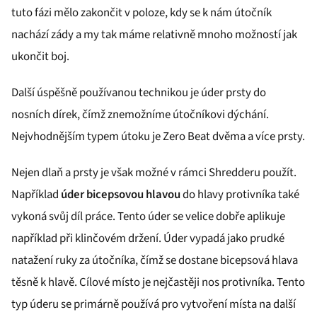
tuto fázi mělo zakončit v poloze, kdy se k nám útočník
nachází zády a my tak máme relativně mnoho možností jak
ukončit boj.
Další úspěšně používanou technikou je úder prsty do
nosních dírek, čímž znemožníme útočníkovi dýchání.
Nejvhodnějším typem útoku je Zero Beat dvěma a více prsty.
Nejen dlaň a prsty je však možné v rámci Shredderu použít.
Například
úder bicepsovou hlavou
do hlavy protivníka také
vykoná svůj díl práce. Tento úder se velice dobře aplikuje
například při klinčovém držení. Úder vypadá jako prudké
natažení ruky za útočníka, čímž se dostane bicepsová hlava
těsně k hlavě. Cílové místo je nejčastěji nos protivníka. Tento
typ úderu se primárně používá pro vytvoření místa na další