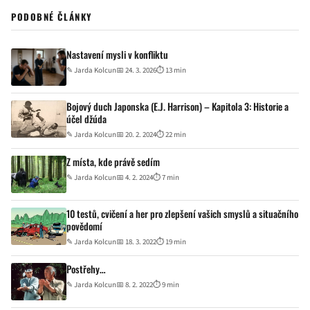
PODOBNÉ ČLÁNKY
Nastavení mysli v konfliktu
✎
Jarda Kolcun
📅 24. 3. 2026
⏱ 13 min
Bojový duch Japonska (E.J. Harrison) – Kapitola 3: Historie a
účel džúda
✎
Jarda Kolcun
📅 20. 2. 2024
⏱ 22 min
Z místa, kde právě sedím
✎
Jarda Kolcun
📅 4. 2. 2024
⏱ 7 min
10 testů, cvičení a her pro zlepšení vašich smyslů a situačního
povědomí
✎
Jarda Kolcun
📅 18. 3. 2022
⏱ 19 min
Postřehy…
✎
Jarda Kolcun
📅 8. 2. 2022
⏱ 9 min