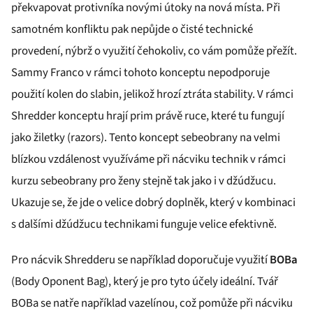
překvapovat protivníka novými útoky na nová místa. Při
samotném konfliktu pak nepůjde o čisté technické
provedení, nýbrž o využití čehokoliv, co vám pomůže přežít.
Sammy Franco v rámci tohoto konceptu nepodporuje
použití kolen do slabin, jelikož hrozí ztráta stability. V rámci
Shredder konceptu hrají prim právě ruce, které tu fungují
jako žiletky (razors). Tento koncept sebeobrany na velmi
blízkou vzdálenost využíváme při nácviku technik v rámci
kurzu sebeobrany pro ženy stejně tak jako i v džúdžucu.
Ukazuje se, že jde o velice dobrý doplněk, který v kombinaci
s dalšími džúdžucu technikami funguje velice efektivně.
Pro nácvik Shredderu se například doporučuje využití
BOBa
(Body Oponent Bag), který je pro tyto účely ideální. Tvář
BOBa se natře například vazelínou, což pomůže při nácviku