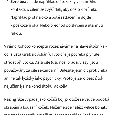
Zero beat
– Jde například o útok, kdy v okamžiku
kontaktu s cílem se zvýší tlak, aby došlo k průniku.
Například prst na oko a poté zatlačením dojde
k poškození oka. Nebo přechod do škrcení a utáhnutí
rukou.
V rámci tohoto konceptu rozeznáváme na hlavě útočníka –
oči a ústa
(zrak a dýchání). Tyto cíle je potřeba plynule
střídat při útoku. Další cíle (uši, nos, brada, vlasy) jsou
považovány za cíle sekundární. Důležité je zničit protivníka
ani ne tak fyzicky jako psychicky. Proto je Zero beat útok
nejúčinnější na konci útoku. Ačkoliv
Razing fáze vypadá jako kočičí boj, protože se velice podobá
skrábání a kousání koček. Můžeme zde nalézt velice bohatý