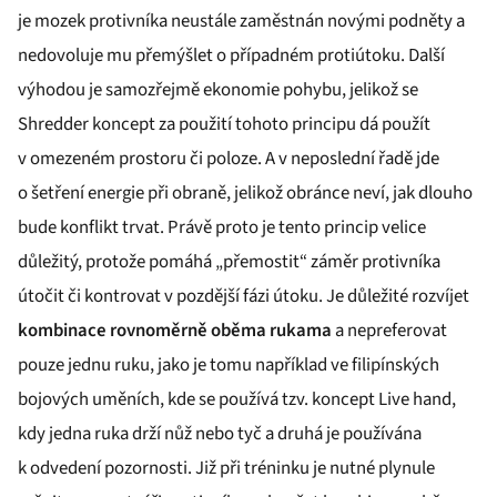
je mozek protivníka neustále zaměstnán novými podněty a
nedovoluje mu přemýšlet o případném protiútoku. Další
výhodou je samozřejmě ekonomie pohybu, jelikož se
Shredder koncept za použití tohoto principu dá použít
v omezeném prostoru či poloze. A v neposlední řadě jde
o šetření energie při obraně, jelikož obránce neví, jak dlouho
bude konflikt trvat. Právě proto je tento princip velice
důležitý, protože pomáhá „přemostit“ záměr protivníka
útočit či kontrovat v pozdější fázi útoku. Je důležité rozvíjet
kombinace rovnoměrně oběma rukama
a nepreferovat
pouze jednu ruku, jako je tomu například ve filipínských
bojových uměních, kde se používá tzv. koncept Live hand,
kdy jedna ruka drží nůž nebo tyč a druhá je používána
k odvedení pozornosti. Již při tréninku je nutné plynule