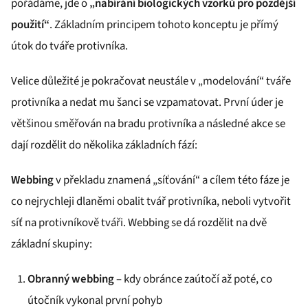
pořádáme, jde o
„nabírání biologických vzorků pro pozdější
použití“
. Základním principem tohoto konceptu je přímý
útok do tváře protivníka.
Velice důležité je pokračovat neustále v „modelování“ tváře
protivníka a nedat mu šanci se vzpamatovat. První úder je
většinou směřován na bradu protivníka a následné akce se
dají rozdělit do několika základních fází:
Webbing
v překladu znamená „síťování“ a cílem této fáze je
co nejrychleji dlaněmi obalit tvář protivníka, neboli vytvořit
síť na protivníkově tváři. Webbing se dá rozdělit na dvě
základní skupiny:
Obranný webbing
– kdy obránce zaútočí až poté, co
útočník vykonal první pohyb