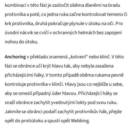
kombinací v této fázi je zaútočit oběma dlaněmi na bradu
protivníka a poté, co jedna ruka začne kontrolovat temeno či
krk protivníka, druhá pokračuje plynule v útoku na oči. Pro
úvodní nácvik se cvičí v ochranných helmách bez zapojení
nohou do útoku.
Anchoring
v překladu znamená „kotvení“ nebo klinč. V této
fázi se obránce učí krýt hlavu tak, aby nebyla zasažena
přicházejícími háky. V tomto případě oběma rukama pevně
kontroluje protivníka v klinči. Hlavy jsou co nejblíže u sebe,
aby se omezil případný úder hlavou. Přicházející háky se
snaží obránce zachytit yvednutými lokty pod svou ruku.
Jakmile se obránci podaří zachytit protivníkův hák, přejde
opět do protiútoku a spustí opět Webbing.