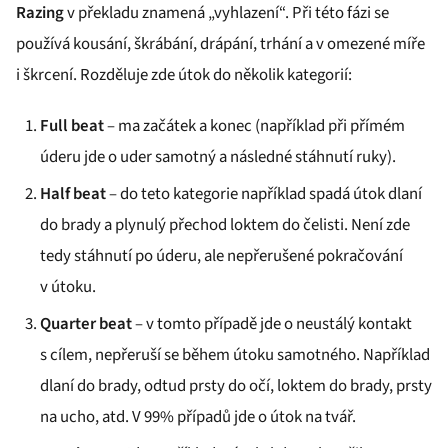
Razing
v překladu znamená „vyhlazení“. Při této fázi se
používá kousání, škrábání, drápání, trhání a v omezené míře
i škrcení. Rozděluje zde útok do několik kategorií:
Full beat
– ma začátek a konec (například při přímém
úderu jde o uder samotný a následné stáhnutí ruky).
Half beat
– do teto kategorie například spadá útok dlaní
do brady a plynulý přechod loktem do čelisti. Není zde
tedy stáhnutí po úderu, ale nepřerušené pokračování
v útoku.
Quarter beat
– v tomto případě jde o neustálý kontakt
s cílem, nepřeruší se během útoku samotného. Například
dlaní do brady, odtud prsty do očí, loktem do brady, prsty
na ucho, atd. V 99% případů jde o útok na tvář.