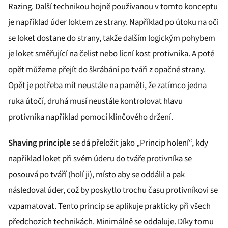
Razing. Další technikou hojně používanou v tomto konceptu
je například úder loktem ze strany. Například po útoku na oči
se loket dostane do strany, takže dalším logickým pohybem
je loket směřující na čelist nebo lícní kost protivníka. A poté
opět můžeme přejít do škrábání po tváři z opačné strany.
Opět je potřeba mít neustále na paměti, že zatímco jedna
ruka útočí, druhá musí neustále kontrolovat hlavu
protivníka například pomocí klinčového držení.
Shaving principle
se dá přeložit jako „Princip holení“, kdy
například loket při svém úderu do tváře protivníka se
posouvá po tváří (holí ji), místo aby se oddálil a pak
následoval úder, což by poskytlo trochu času protivníkovi se
vzpamatovat. Tento princip se aplikuje prakticky při všech
předchozích technikách. Minimálně se oddaluje. Díky tomu