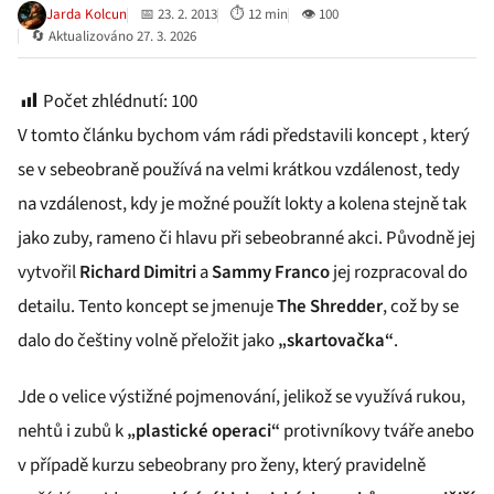
Jarda Kolcun
📅 23. 2. 2013
⏱ 12 min
👁 100
🔄 Aktualizováno 27. 3. 2026
Počet zhlédnutí:
100
V tomto článku bychom vám rádi představili koncept , který
se v sebeobraně používá na velmi krátkou vzdálenost, tedy
na vzdálenost, kdy je možné použít lokty a kolena stejně tak
jako zuby, rameno či hlavu při sebeobranné akci. Původně jej
vytvořil
Richard Dimitri
a
Sammy Franco
jej rozpracoval do
detailu. Tento koncept se jmenuje
The Shredder
, což by se
dalo do češtiny volně přeložit jako
„skartovačka“
.
Jde o velice výstižné pojmenování, jelikož se využívá rukou,
nehtů i zubů k
„plastické operaci“
protivníkovy tváře anebo
v případě kurzu sebeobrany pro ženy, který pravidelně