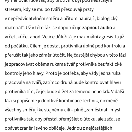
vyměňovat ruce tak, aby protivník byl pod neustálým
stresem, kdy se mu po tváří přesouvají prsty
v nepředvídatelném směru a přitom nabírají „biologický
materiál“. Už v této fázi se doporučuje
zapnout audio
a
vrčet, křičet apod. Velice důležitá je maximální agresivita již
od počátku. Cílem je dostat protivníka úplně pod kontrolu a
přerušit tak jeho záměr útočit. Nejčastější chybou v této fázi
je zpracovávat oběma rukama tvář protivníka bez faktické
kontroly jeho hlavy. Proto je potřeba, aby vždy jedna ruka
pracovala na tváři, zatímco druhá bude kontrolovat hlavu
protivníka tím, že jej bude držet za temeno nebo krk. V další
fázi si popíšeme jednotlivé kombinace technik, nicméně
všechny směřují ke stejnému cíli – plně „zaměstnat“ mysl
protivníka tak, aby přestal přemýšlet o útoku, ale začal se
obávat zranění svého obličeje. Jednou z nejčastějších