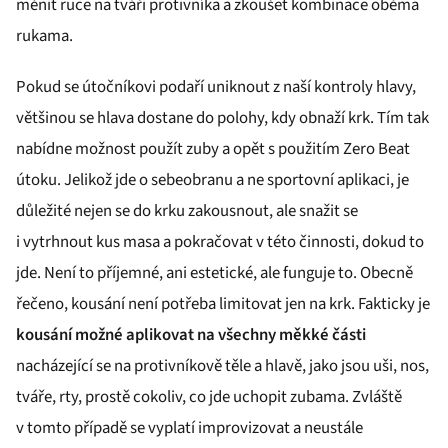
měnit ruce na tváři protivníka a zkoušet kombinace oběma
rukama.
Pokud se útočníkovi podaří uniknout z naší kontroly hlavy,
většinou se hlava dostane do polohy, kdy obnaží krk. Tím tak
nabídne možnost použít zuby a opět s použitím Zero Beat
útoku. Jelikož jde o sebeobranu a ne sportovní aplikaci, je
důležité nejen se do krku zakousnout, ale snažit se
i vytrhnout kus masa a pokračovat v této činnosti, dokud to
jde. Není to příjemné, ani estetické, ale funguje to. Obecně
řečeno, kousání není potřeba limitovat jen na krk. Fakticky je
kousání možné aplikovat na všechny měkké části
nacházející se na protivníkově těle a hlavě, jako jsou uši, nos,
tváře, rty, prostě cokoliv, co jde uchopit zubama. Zvláště
v tomto případě se vyplatí improvizovat a neustále