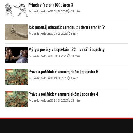
Principy (nejen) Džúdžucu 3
✎
Jarda Kolcun
📅 22. 5. 2021
⏱ 12 min
Jak (možná) odnaučit strachu z úderu i zranění?
✎
Jarda Kolcun
📅 28. 2. 2021
⏱ 8 min
Mýty a pověry v bojovkách 23 – vnitřní aspekty
✎
Jarda Kolcun
📅 30. 3. 2020
⏱ 14 min
Právo a pořádek v samurajském Japonsku 5
✎
Jarda Kolcun
📅 19. 3. 2020
⏱ 8 min
Právo a pořádek v samurajském Japonsku 4
✎
Jarda Kolcun
📅 18. 3. 2020
⏱ 13 min