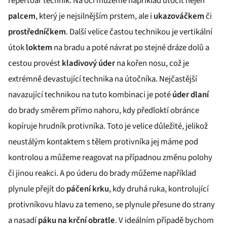
repertoár technik. Na oči můžeme například útočit nejen
palcem
, který je nejsilnějším prstem, ale i
ukazováčkem
či
prostředníčkem
. Další velice častou technikou je vertikální
útok
loktem
na bradu a poté návrat po stejné dráze dolů a
cestou provést
kladivový úder
na kořen nosu, což je
extrémně devastující technika na útočníka. Nejčastější
navazující technikou na tuto kombinaci je poté
úder dlaní
do brady směrem přímo nahoru, kdy předloktí obránce
kopíruje hrudník protivníka. Toto je velice důležité, jelikož
neustálým kontaktem s tělem protivníka jej máme pod
kontrolou a můžeme reagovat na případnou změnu polohy
či jinou reakci. A po úderu do brady můžeme například
plynule přejít do
páčení krku
, kdy druhá ruka, kontrolující
protivníkovu hlavu za temeno, se plynule přesune do strany
a nasadí
páku na krční obratle
. V ideálním případě bychom