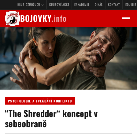
KLUB DŽÚDŽUCU
KLUBOVÉ AKCE
EAKADEMIE
O NÁS
KONTAKT
EQUILI
BOJOVKY
.info
PSYCHOLOGIE A ZVLÁDÁNÍ KONFLIKTU
“The Shredder“ koncept v
sebeobraně