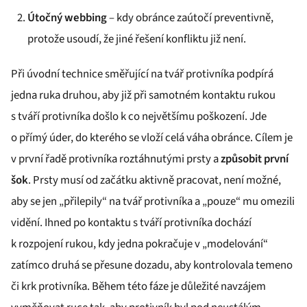
Útočný webbing
– kdy obránce zaútočí preventivně,
protože usoudí, že jiné řešení konfliktu již není.
Při úvodní technice směřující na tvář protivníka podpírá
jedna ruka druhou, aby již při samotném kontaktu rukou
s tváří protivníka došlo k co největšímu poškození. Jde
o přímý úder, do kterého se vloží celá váha obránce. Cílem je
v první řadě protivníka roztáhnutými prsty a
způsobit první
šok
. Prsty musí od začátku aktivně pracovat, není možné,
aby se jen „přilepily“ na tvář protivníka a „pouze“ mu omezili
vidění. Ihned po kontaktu s tváří protivníka dochází
k rozpojení rukou, kdy jedna pokračuje v „modelování“
zatímco druhá se přesune dozadu, aby kontrolovala temeno
či krk protivníka. Během této fáze je důležité navzájem