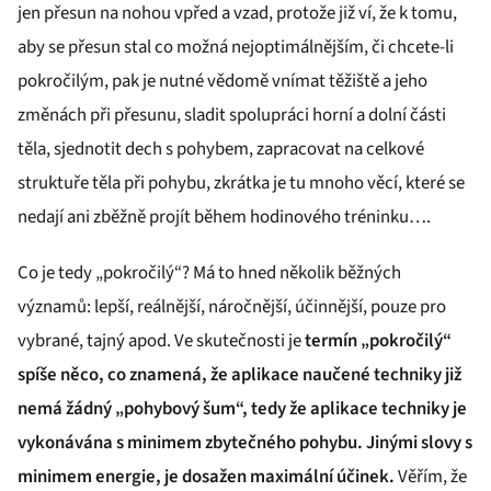
jen přesun na nohou vpřed a vzad, protože již ví, že k tomu,
aby se přesun stal co možná nejoptimálnějším, či chcete-li
pokročilým, pak je nutné vědomě vnímat těžiště a jeho
změnách při přesunu, sladit spolupráci horní a dolní části
těla, sjednotit dech s pohybem, zapracovat na celkové
struktuře těla při pohybu, zkrátka je tu mnoho věcí, které se
nedají ani zběžně projít během hodinového tréninku….
Co je tedy „pokročilý“? Má to hned několik běžných
významů: lepší, reálnější, náročnější, účinnější, pouze pro
vybrané, tajný apod. Ve skutečnosti je
termín „pokročilý“
spíše něco, co znamená, že aplikace naučené techniky již
nemá žádný „pohybový šum“, tedy že aplikace techniky je
vykonávána s minimem zbytečného pohybu. Jinými slovy s
minimem energie, je dosažen maximální účinek.
Věřím, že