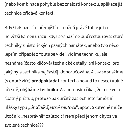
(nebo kombinace pohybů) bez znalosti kontextu, aplikace již
technice přidává kontext.
Když tak nad tím přemýšlím, možná právě tohle je ten
největší kámen úrazu, když se snažíme buď restaurovat staré
techniky z historických psaných památek, anebo (v o něco
lepším případě) z Youtube videí. Vidíme techniku, ale
neznáme (často klíčové) technické detaily, ani kontext, pro
jaký byla technika nejčastěji doporučována. A tak se snažíme
(v dobré víře)
předpokládat
kontext a pokud to nesedí úplně
přesně,
ohýbáme techniku
. Asi nemusím říkat, že to je velmi
špatný přístup, protože pak určitě zaslechnete famózní
hlášky typu „
útočník špatně zaútočil
“, apod. Skutečně může
útočník „nesprávně“ zaútočit? Není přeci jenom chyba ve
zvolené technice???