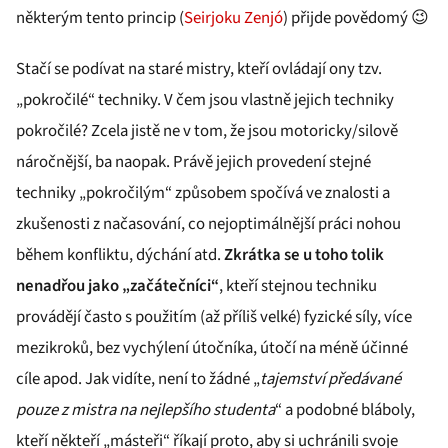
některým tento princip (
Seirjoku Zenjó
) přijde povědomý 😉
Stačí se podívat na staré mistry, kteří ovládají ony tzv.
„pokročilé“ techniky. V čem jsou vlastně jejich techniky
pokročilé? Zcela jistě ne v tom, že jsou motoricky/silově
náročnější, ba naopak. Právě jejich provedení stejné
techniky „pokročilým“ způsobem spočívá ve znalosti a
zkušenosti z načasování, co nejoptimálnější práci nohou
během konfliktu, dýchání atd.
Z
krátka se u toho tolik
nenadřou jako „začátečníci“
, kteří stejnou techniku
provádějí často s použitím (až příliš velké) fyzické síly, více
mezikroků, bez vychýlení útočníka, útočí na méně účinné
cíle apod. Jak vidíte, není to žádné „
tajemství předávané
pouze z mistra na nejlepšího studenta
“ a podobné bláboly,
kteří někteří „másteři“ říkají proto, aby si uchránili svoje