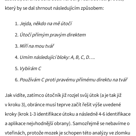
který by se dal shrnout následujícím způsobem:
Jejda, někdo na mě útočí
Útočí přímým pravým direktem
Míří na mou tvář
Umím následující bloky: A, B, C, D….
Vybírám C
Používám C proti pravému přímému direktu na tvář
Jak vidíte, zatímco útočník již rozjel svůj útok (a je tak již
v kroku 3), obránce musí teprve začít řešit výše uvedené
kroky (krok 1-3 identifikace útoku a následně 4-6 identifikace
a aplikace nejvhodnější obrany). Samozřejmě se nebavíme o
vteřinách, protože mozek je schopen této analýzy ve zlomku