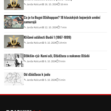
✎
Jarda Kolcun
📅 16. 10. 2024
⏱ 16 min
Co je to Bugei Džúhappan? 18 klasických bojových umění
samurajů
✎
Jarda Kolcun
📅 12. 10. 2024
⏱ 7 min
Klíčové události Budó 1 (1867-1899)
✎
Jarda Kolcun
📅 9. 10. 2024
⏱ 14 min
Džikišin-rjú: Kumi uči, Džúdžucu a nakonec Džúdó
✎
Jarda Kolcun
📅 6. 10. 2024
⏱ 9 min
Od džúdžucu k judu
✎
Jarda Kolcun
📅 5. 10. 2024
⏱ 5 min