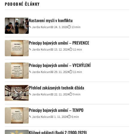
PODOBNÉ ČLÁNKY
Nastavení mysli v konfliktu
✎
Jarda Kolcun
📅 24. 3. 2026
⏱ 13 min
Principy bojových umění – PREVENCE
✎
Jarda Kolcun
📅 13. 12. 2024
⏱ 11 min
Principy bojových umění – VYCHÝLENÍ
✎
Jarda Kolcun
📅 29. 11. 2024
⏱ 11 min
Přehled zakázaných technik džúda
✎
Jarda Kolcun
📅 22. 11. 2024
⏱ 9 min
Principy bojových umění – TEMPO
✎
Jarda Kolcun
📅 1. 11. 2024
⏱ 6 min
Klíčové události Budó 2 (1900-1929)