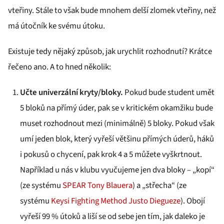
vteřiny. Stále to však bude mnohem delší zlomek vteřiny, než
má útočník ke svému útoku.
Existuje tedy nějaký způsob, jak urychlit rozhodnutí? Krátce
řečeno ano. A to hned několik:
Učte univerzální kryty/bloky.
Pokud bude student umět
5 bloků na přímý úder, pak se v kritickém okamžiku bude
muset rozhodnout mezi (minimálně) 5 bloky. Pokud však
umí jeden blok, který vyřeší většinu přímých úderů, háků
i pokusů o chycení, pak krok 4 a 5 můžete vyškrtnout.
Například u nás v klubu vyučujeme jen dva bloky – „kopí“
(ze systému
SPEAR Tony Blauera
) a „střecha“ (ze
systému
Keysi Fighting Method Justo Diegueze
). Obojí
vyřeší 99 % útoků a liší se od sebe jen tím, jak daleko je