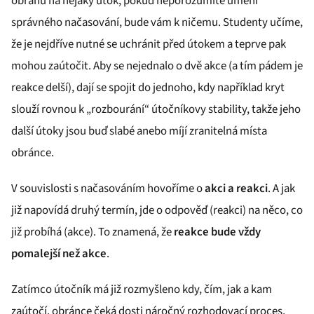
obranu na nějaký útok, pokud neporozumíte umění
správného načasování, bude vám k ničemu. Studenty učíme,
že je nejdříve nutné se uchránit před útokem a teprve pak
mohou zaútočit. Aby se nejednalo o dvě akce (a tím pádem je
reakce delší), dají se spojit do jednoho, kdy například kryt
slouží rovnou k „rozbourání“ útočníkovy stability, takže jeho
další útoky jsou buď slabé anebo míjí zranitelná místa
obránce.
V souvislosti s načasováním hovoříme o
akci a reakci
. A jak
již napovídá druhý termín, jde o odpověď (reakci) na něco, co
již probíhá (akce). To znamená, že
reakce bude vždy
pomalejší než akce
.
Zatímco útočník má již rozmyšleno kdy, čím, jak a kam
zaútočí, obránce čeká dosti náročný rozhodovací proces,