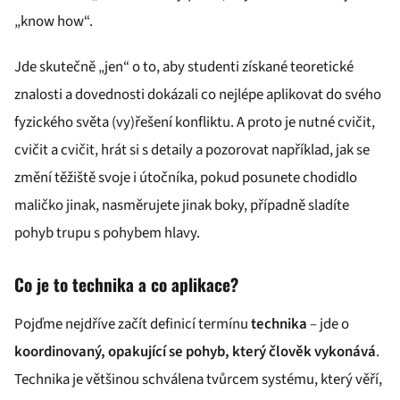
„know how“.
Jde skutečně „jen“ o to, aby studenti získané teoretické
znalosti a dovednosti dokázali co nejlépe aplikovat do svého
fyzického světa (vy)řešení konfliktu. A proto je nutné cvičit,
cvičit a cvičit, hrát si s detaily a pozorovat například, jak se
změní těžiště svoje i útočníka, pokud posunete chodidlo
maličko jinak, nasměrujete jinak boky, případně sladíte
pohyb trupu s pohybem hlavy.
Co je to technika a co aplikace?
Pojďme nejdříve začít definicí termínu
technika
– jde o
koordinovaný, opakující se pohyb, který člověk vykonává
.
Technika je většinou schválena tvůrcem systému, který věří,