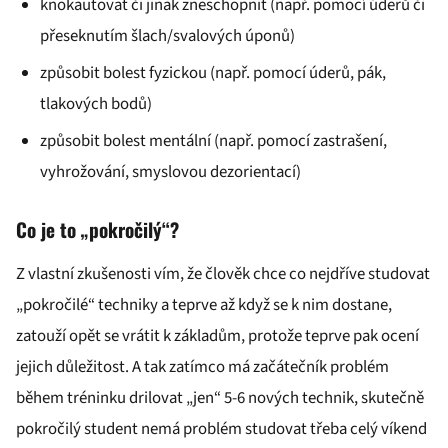
knokautovat či jinak zneschopnit (např. pomocí úderů či
přeseknutím šlach/svalových úponů)
způsobit bolest fyzickou (např. pomocí úderů, pák,
tlakových bodů)
způsobit bolest mentální (např. pomocí zastrašení,
vyhrožování, smyslovou dezorientací)
Co je to „pokročilý“?
Z vlastní zkušenosti vím, že člověk chce co nejdříve studovat
„pokročilé“ techniky a teprve až když se k nim dostane,
zatouží opět se vrátit k základům, protože teprve pak ocení
jejich důležitost. A tak zatímco má začátečník problém
během tréninku drilovat „jen“ 5-6 nových technik, skutečně
pokročilý student nemá problém studovat třeba celý víkend