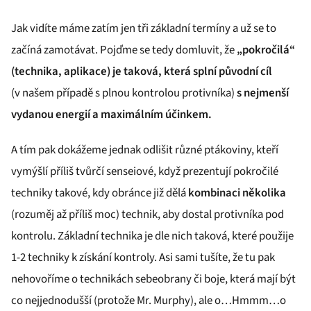
Jak vidíte máme zatím jen tři základní termíny a už se to
začíná zamotávat. Pojďme se tedy domluvit, že
„pokročilá“
(technika, aplikace) je taková, která splní původní cíl
(v našem případě s plnou kontrolou protivníka)
s nejmenší
vydanou energií a maximálním účinkem.
A tím pak dokážeme jednak odlišit různé ptákoviny, kteří
vymýšlí příliš tvůrčí senseiové, když prezentují pokročilé
techniky takové, kdy obránce již dělá
kombinaci několika
(rozuměj až příliš moc) technik, aby dostal protivníka pod
kontrolu. Základní technika je dle nich taková, které použije
1-2 techniky k získání kontroly. Asi sami tušíte, že tu pak
nehovoříme o technikách sebeobrany či boje, která mají být
co nejjednodušší (protože Mr. Murphy), ale o…Hmmm…o