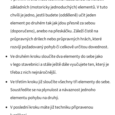
základních (motoricky jednoduchých) elementů. V tuto
chvíli je jedno, jestli budete (odděleně) učit jeden
element po druhém tak jak jdou přesně za sebou
(doporučeno), anebo na přeskáčku. Záleží čistě na
průpravných drilech nebo průpravných hrách, které
rozvíjí požadovaný pohyb či celkově určitou dovednost.
Ve druhém kroku sloučíte dva elementy do sebe jako
v lego stavebnici a stále ještě dále vyučujete ten, který je
třeba z nich nejnáročnější.
Ve třetím kroku již sloučíte všechny tři elementy do sebe.
Soustředíte se na plynulost a návaznost jednoho
elementu pohybu na druhý.
V poslední kroku máte již techniku připravenou