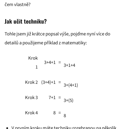
čem vlastně?
Jak učit techniku?
Tohle jsem již krátce popsal výše, pojďme nyní více do
detailů a použijeme příklad z matematiky:
Krok
3+4+1
=
3+1+4
1
Krok 2
(3+4)+1
=
3+(4+1)
Krok 3
7+1
=
3+(5)
Krok 4
8
=
8
V prvním kroku máte techniku rozebranou na několik