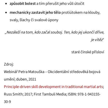
způsobit bolest
a tím přerušit jeho vůli útočit
mechanicky zastavit jeho tělo
protiútokem na klouby,
svaly, šlachy či svalové úpony
„
Nezáleží na tom, kdo začal souboj. Ten, kdo jej ukončí dříve,
je vítěz
“
staré čínské přísloví
Zdroj:
Webinář Petra Matouška – Okcidentální středověká bojová
umění; duben, 2021
Principle-driven skill development in traditional martial arts
;
Russ Smith; 2017; First Tambuli Media; ISBN: 978-1-943155-
30-9