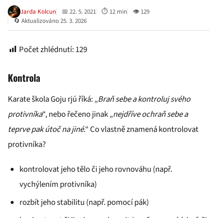
Jarda Kolcun
📅 22. 5. 2021
⏱ 12 min
👁 129
🔄 Aktualizováno 25. 3. 2026
Počet zhlédnutí:
129
Kontrola
Karate škola Goju rjú říká: „
Braň sebe a kontroluj svého
protivníka
“, nebo řečeno jinak „
nejdříve ochraň sebe a
teprve pak útoč na jiné
.“ Co vlastně znamená kontrolovat
protivníka?
kontrolovat jeho tělo či jeho rovnováhu (např.
vychýlením protivníka)
rozbít jeho stabilitu (např. pomocí pák)