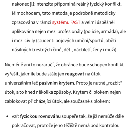
nakonec již intenzita připomíná reálný fyzický konflikt.
Mimochodem, tato metoda je podrobně metodicky
zpracována v rámci
systému FAST
a velmi úspěšně i
aplikována nejen mezi profesionály (policie, armáda), ale
i mezi civily (studenti bojových umění/sportů, oběti
násilných trestných činů, děti, náctiletí, ženy i muži).
Nicméně ani to nezaručí, že obránce bude schopen konflikt
vyřešit, jakmile bude stále jen
reagovat
na útok
univerzálním leč
pasivním krytem
. Proto je nutné „rozbít“
útok, a to hned několika způsoby. Krytem či blokem nejen
zablokovat přicházející útok, ale současně s blokem:
vzít
fyzickou rovnováhu
soupeře tak, že již nemůže dále
pokračovat, protože jeho těžiště nemá pod kontrolou