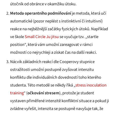
útočník od obránce v okamžiku útoku.
Metoda operantního podmiňování
je metoda, která učí
automatické (pozor neplést s instinktivní či intuitivní)
reakce na nejběžnější začátky fyzických útoků. Například
ve škole
Small Circle Ju jitsu
se vyučuje tzv. „startle
position“, která vám umožní zareagovat v rámci
možností co nejrychleji a získat čas na další reakci.
Nácvik základních reakcí dle Cooperovy stupnice
ostražitosti umožní postupně zvyšovat intenzitu
konfliktu dle individuálních dovedností toho kterého
studenta. Této metodě se někdy říká „
stress inoculation
training
“ (
očkování stresem
), protože je student
vystaven přiměřené intenzitě konfliktní situace a pokud ji
zvládne vyřešit, intenzita se postupně navyšuje tak, že