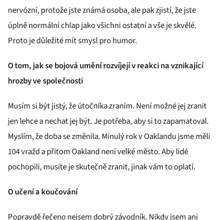
nervózní, protože jste známá osoba, ale pak zjistí, že jste
úplně normální chlap jako všichni ostatní a vše je skvělé.
Proto je důležité mít smysl pro humor.
O tom, jak se bojová umění rozvíjejí v reakci na vznikající
hrozby ve společnosti
Musím si být jistý, že útočníka zraním. Není možné jej zranit
jen lehce a nechat jej být. Je potřeba, aby si to zapamatoval.
Myslím, že doba se změnila. Minulý rok v Oaklandu jsme měli
104 vražd a přitom Oakland není velké město. Aby lidé
pochopili, musíte je skutečně zranit, jinak vám to oplatí.
O učení a koučování
Popravdě řečeno nejsem dobrý závodník. Nikdy jsem ani