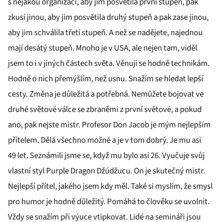
s nějakou organizací, aby jim posvětila první stupeň, pak
zkusí jinou, aby jim posvětila druhý stupeň a pak zase jinou,
aby jim schválila třetí stupeň. A než se nadějete, najednou
mají desátý stupeň. Mnoho je v USA, ale nejen tam, viděl
jsem to i v jiných částech světa. Věnuji se hodně technikám.
Hodně o nich přemýšlím, než usnu. Snažím se hledat lepší
cesty. Změna je důležitá a potřebná. Nemůžete bojovat ve
druhé světové válce se zbraněmi z první světové, a pokud
ano, pak nejste mistr. Profesor Don Jacob je mým nejlepším
přítelem. Dělá všechno možné a je v tom dobrý. Je mu asi
49 let. Seznámili jsme se, když mu bylo asi 26. Vyučuje svůj
vlastní styl Purple Dragon Džúdžucu. On je skutečný mistr.
Nejlepší přítel, jakého jsem kdy měl. Také si myslím, že smysl
pro humor je hodně důležitý. Pomáhá to člověku se uvolnit.
Vždy se snažím při výuce vtipkovat. Lidé na semináři jsou