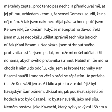
mě tehdy zeptal, proč tento pás nechci a přemlouval mě, ať
jej přijmu, vzhledem k tomu, že sensei Gomez usoudil, že na
něj mám. A tak jsem nakonec přijal pás…a hned poté jsem
Kenovi řekl, že končím. Když se mě zeptal na důvod, řekl
jsem mu, že nedokážu udělat správně techniku letících
nůžek (Kani Basami). Nedokázal jsem strhnout svého
protivníka a stále jsem padal, protože mi nešel udělat střih
nohama, abych svého protivníka strhnul. Nabídl mi, že mohu
chodit k němu do oddílu, kde jsem se kromě techniky Kani
Basami naučil i mnoho věcí o práci se zápěstím. Je potřeba
říci, že Ken vážil jen asi 61 kilo a přesto v té době již byl
havajským šampiónem. Ukázal mi, jak používat zápěstí při
hodech a to bylo úžasné. To byste nevěřili, jako měl sílu.
Nemám postavu jako Kawachi, který byl vysoký asi 158 cm a