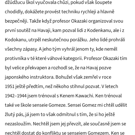
džúdžucu škol vyučovala chůzi, pokud však šoupete
chodidly, dokážete provést techniku rychleji a hlavně
bezpečněji. Takže když profesor Okazaki organizoval svou
první soutěž na Havaji, kam pozval lidi z Kodenkanu, ale i z
Kodokanu, utrpěl neskutečnou porážku. Jeho lidé prohráli
všechny zápasy. A jeho tým vyhrál jenom ty, kde neměl
protivníka v té které váhové kategorii. Profesor Okazaki tím
byl velice překvapen a rozhodl se, že na Havaj pozve
japonského instruktora. Bohužel však zemřel v roce
1951 ještě předtím, než někoho stihnul pozvat. V letech
1942–1944 jsem trénoval s Kenem Kawachi. Ken trénoval
také ve škole senseie Gomeze. Sensei Gomez mi chtěl udělit
žlutý pás, já jsem to však odmítnul s tím, že si ho ještě
nezasloužím. Nechtěl jsem jej převzít, ale současně jsem se
nechtěl dostat do konfliktu se senseiem Gomezem. Ken se