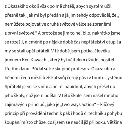
z Okazakiho okolí však po mě chtěli, abych systém učil
přesně tak, jak mi byl předán a já jim tehdy odpověděl, že „
nemůžete bojovat ve druhé světové válce se zbraněmi
z první světové.“ A protože se jim to nelíbilo, nakrátko jsme
se rozešli, nicméně po nějaké době čas nepřátelství otupil a
my se stali opět přáteli. V té době jsem potkal člověka
jménem Ken Kawachi, který byl učitelem džúdó, nositel
třetího danu. Přidal se ke skupině profesora Okazakiho a
během třech měsíců získal svůj černý pás i v tomto systému.
Spřátelil jsem se s ním a on mi nabídnul, abych přešel do
jeho školy, což jsem udělal. V této škole jsem našel mnoho
zajímavých principů, jako je „two ways action“ – klíčový
princip při provádění technik pák i hodů či techniku pohybu
šoupání místo chůze, což jsem se naučil již při boxu. Většina