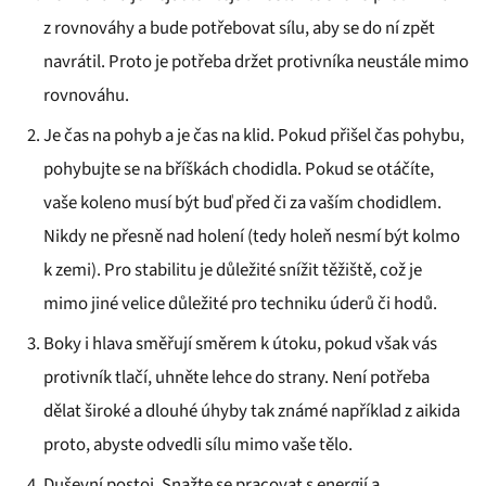
z rovnováhy a bude potřebovat sílu, aby se do ní zpět
navrátil. Proto je potřeba držet protivníka neustále mimo
rovnováhu.
Je čas na pohyb a je čas na klid. Pokud přišel čas pohybu,
pohybujte se na bříškách chodidla. Pokud se otáčíte,
vaše koleno musí být buď před či za vaším chodidlem.
Nikdy ne přesně nad holení (tedy holeň nesmí být kolmo
k zemi). Pro stabilitu je důležité snížit těžiště, což je
mimo jiné velice důležité pro techniku úderů či hodů.
Boky i hlava směřují směrem k útoku, pokud však vás
protivník tlačí, uhněte lehce do strany. Není potřeba
dělat široké a dlouhé úhyby tak známé například z aikida
proto, abyste odvedli sílu mimo vaše tělo.
Duševní postoj. Snažte se pracovat s energií a