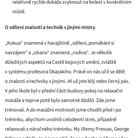
relativně rychle dokáže zvyknout na bolest v konkrétním
místě.
O sdílení znalostí a technik s jinými mistry
„Kokua“ znamená v havajštině „sdílení, pomáhání si
navzájem“ a „ohana“ znamená „rodina“. Je několik
důležitých aspektů na Cestě bojových umění, zvláště
v systému profesora Okazakiho. Právě on nás učil se dělit
o znalosti a techniky s jinými. Ať už jste bílý nebo černý pás.
V jeho škole byl v přední části budovy pokoj na relaxační
masáže a teprve poté bylo samotné dódžó. Zde jsme
trénovali. A do masážní místnosti jsme chodili před i po
tréninku, abychom uvolnili celodenní stres, případně
relaxovali z náročného tréninku. My (Remy Pressas, George