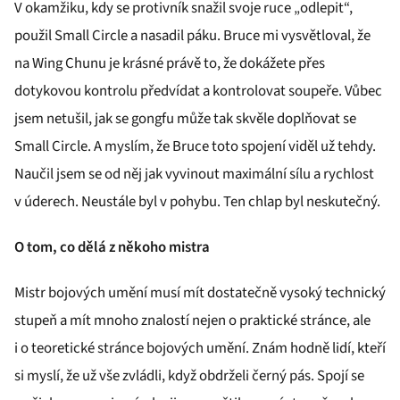
V okamžiku, kdy se protivník snažil svoje ruce „odlepit“,
použil Small Circle a nasadil páku. Bruce mi vysvětloval, že
na Wing Chunu je krásné právě to, že dokážete přes
dotykovou kontrolu předvídat a kontrolovat soupeře. Vůbec
jsem netušil, jak se gongfu může tak skvěle doplňovat se
Small Circle. A myslím, že Bruce toto spojení viděl už tehdy.
Naučil jsem se od něj jak vyvinout maximální sílu a rychlost
v úderech. Neustále byl v pohybu. Ten chlap byl neskutečný.
O tom, co dělá z někoho mistra
Mistr bojových umění musí mít dostatečně vysoký technický
stupeň a mít mnoho znalostí nejen o praktické stránce, ale
i o teoretické stránce bojových umění. Znám hodně lidí, kteří
si myslí, že už vše zvládli, když obdrželi černý pás. Spojí se