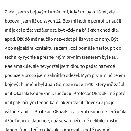
Začal jsem s bojovými uměními, když mi bylo 18 let, ale
boxoval jsem již od svých 12. Box mi hodně pomohl, naučil
mě jak si držet vzdálenost, být vždy na bříškách chodidla,
apod. Džúdó mě naučilo nezvedat příliš vysoko nohy. Být
v co nejdelším kontaktu se zemí, což pomůže nastoupit do
techniky rychle a přesně. Mým prvním trenérem byl Paul
Kaelamakule, ale nevydržel jsem dlouho padat na tvrdé
podlaze a proto jsem zakrátko odešel. Mým prvním učitelem
bojových umění byl Juan Gomez v roce 1940, který mě začal
učit Okazaki Kodenkan Džúdžucu. Profesor Okazaki mě poté
učil pokročilým technikám jak zmrzačit člověka a jak jej
vážně zranit… Profesor Okazaki byl první osobou, která učila
džúdžucu ne-Japonce, což se samozřejmě nelíbilo místní
Japoncům, kteří jej okázale ignorovali a poté i vyloučili