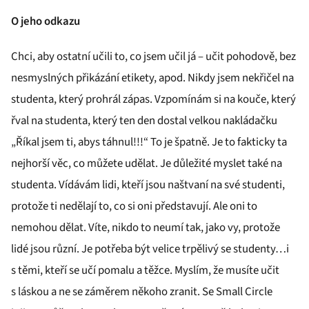
O jeho odkazu
Chci, aby ostatní učili to, co jsem učil já – učit pohodově, bez
nesmyslných přikázání etikety, apod. Nikdy jsem nekřičel na
studenta, který prohrál zápas. Vzpomínám si na kouče, který
řval na studenta, který ten den dostal velkou nakládačku
„Říkal jsem ti, abys táhnul!!!“ To je špatně. Je to fakticky ta
nejhorší věc, co můžete udělat. Je důležité myslet také na
studenta. Vídávám lidi, kteří jsou naštvaní na své studenti,
protože ti nedělají to, co si oni představují. Ale oni to
nemohou dělat. Víte, nikdo to neumí tak, jako vy, protože
lidé jsou různí. Je potřeba být velice trpělivý se studenty…i
s těmi, kteří se učí pomalu a těžce. Myslím, že musíte učit
s láskou a ne se záměrem někoho zranit. Se Small Circle