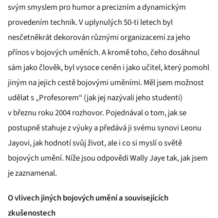
svým smyslem pro humor a precizním a dynamickým
provedením technik. V uplynulých 50-ti letech byl
nesčetněkrát dekorován různými organizacemi za jeho
přínos v bojových uměních. A kromě toho, čeho dosáhnul
sám jako člověk, byl vysoce ceněn i jako učitel, který pomohl
jiným na jejich cestě bojovými uměními. Měl jsem možnost
udělat s „Profesorem“ (jak jej nazývali jeho studenti)
v březnu roku 2004 rozhovor. Pojednával o tom, jak se
postupně stahuje z výuky a předává ji svému synovi Leonu
Jayovi, jak hodnotí svůj život, ale i co si myslí o světě
bojových umění. Níže jsou odpovědi Wally Jaye tak, jak jsem
je zaznamenal.
O vlivech jiných bojových umění a souvisejících
zkušenostech