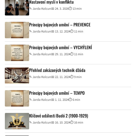
Nastavení mysli v konfliktu
✎
Jarda Kolcun
📅 24. 3. 2026
⏱ 13 min
Principy bojových umění – PREVENCE
✎
Jarda Kolcun
📅 13. 12. 2024
⏱ 11 min
Principy bojových umění – VYCHÝLENÍ
✎
Jarda Kolcun
📅 29. 11. 2024
⏱ 11 min
Přehled zakázaných technik džúda
✎
Jarda Kolcun
📅 22. 11. 2024
⏱ 9 min
Principy bojových umění – TEMPO
✎
Jarda Kolcun
📅 1. 11. 2024
⏱ 6 min
Klíčové události Budó 2 (1900-1929)
✎
Jarda Kolcun
📅 16. 10. 2024
⏱ 16 min