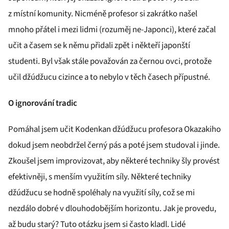
z místní komunity. Nicméně profesor si zakrátko našel
mnoho přátel i mezi lidmi (rozuměj ne-Japonci), které začal
učit a časem se k němu přidali zpět i někteří japonští
studenti. Byl však stále považován za černou ovci, protože
učil džúdžucu cizince a to nebylo v těch časech přípustné.
O ignorování tradic
Pomáhal jsem učit Kodenkan džúdžucu profesora Okazakiho
dokud jsem neobdržel černý pás a poté jsem studoval i jinde.
Zkoušel jsem improvizovat, aby některé techniky šly provést
efektivněji, s menším využitím síly. Některé techniky
džúdžucu se hodně spoléhaly na využití síly, což se mi
nezdálo dobré v dlouhodobějším horizontu. Jak je provedu,
až budu starý? Tuto otázku jsem si často kladl. Lidé