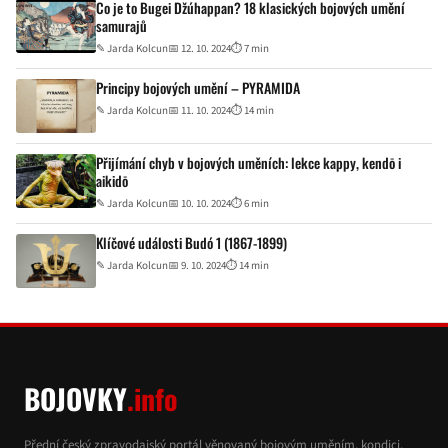
Co je to Bugei Džúhappan? 18 klasických bojových umění
samurajů
✎
Jarda Kolcun
📅 12. 10. 2024
⏱ 7 min
Principy bojových umění – PYRAMIDA
✎
Jarda Kolcun
📅 11. 10. 2024
⏱ 14 min
Přijímání chyb v bojových uměních: lekce kappy, kendō i
aikidō
✎
Jarda Kolcun
📅 10. 10. 2024
⏱ 6 min
Klíčové události Budó 1 (1867-1899)
✎
Jarda Kolcun
📅 9. 10. 2024
⏱ 14 min
BOJOVKY
.info
Přední český zpravodajský portál věnovaný bojovým uměním, kondici,