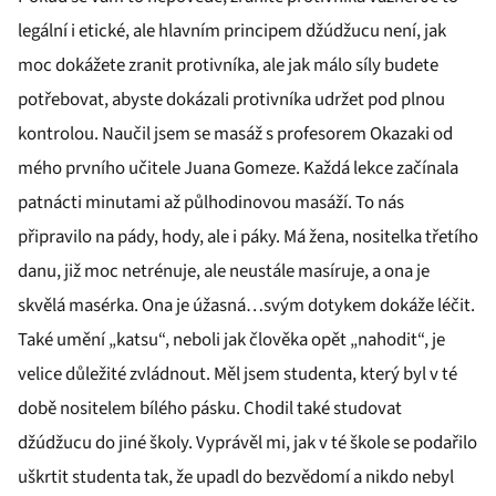
legální i etické, ale hlavním principem džúdžucu není, jak
moc dokážete zranit protivníka, ale jak málo síly budete
potřebovat, abyste dokázali protivníka udržet pod plnou
kontrolou. Naučil jsem se masáž s profesorem Okazaki od
mého prvního učitele Juana Gomeze. Každá lekce začínala
patnácti minutami až půlhodinovou masáží. To nás
připravilo na pády, hody, ale i páky. Má žena, nositelka třetího
danu, již moc netrénuje, ale neustále masíruje, a ona je
skvělá masérka. Ona je úžasná…svým dotykem dokáže léčit.
Také umění „katsu“, neboli jak člověka opět „nahodit“, je
velice důležité zvládnout. Měl jsem studenta, který byl v té
době nositelem bílého pásku. Chodil také studovat
džúdžucu do jiné školy. Vyprávěl mi, jak v té škole se podařilo
uškrtit studenta tak, že upadl do bezvědomí a nikdo nebyl