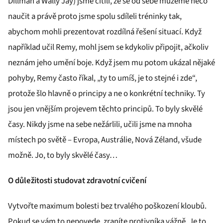
Dillman a Wally Jay) jsme cítili, že se od sebe můžeme něco
naučit a právě proto jsme spolu sdíleli tréninky tak,
abychom mohli prezentovat rozdílná řešení situací. Když
například učil Remy, mohl jsem se kdykoliv připojit, ačkoliv
neznám jeho umění boje. Když jsem mu potom ukázal nějaké
pohyby, Remy často říkal, „ty to umíš, je to stejné i zde“,
protože šlo hlavně o principy a ne o konkrétní techniky. Ty
jsou jen vnějším projevem těchto principů. To byly skvělé
časy. Nikdy jsme na sebe nežárlili, učili jsme na mnoha
místech po světě – Evropa, Austrálie, Nová Zéland, všude
možně. Jo, to byly skvělé časy…
O důležitosti studovat zdravotní cvičení
Vytvořte maximum bolesti bez trvalého poškození kloubů.
Pokud se vám to nepovede, zraníte protivníka vážně. Je to