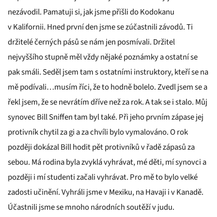
nezávodil. Pamatuji si, jak jsme přišli do Kodokanu
v Kalifornii. Hned první den jsme se zúčastnili závodů. Ti
držitelé černých pásů se nám jen posmívali. Držitel
nejvyššího stupně měl vždy nějaké poznámky a ostatní se
pak smáli. Seděl jsem tam s ostatními instruktory, kteří se na
mě podívali…musím říci, že to hodně bolelo. Zvedl jsem se a
řekl jsem, že se nevrátím dříve než za rok. A tak se i stalo. Můj
synovec Bill Sniffen tam byl také. Při jeho prvním zápase jej
protivník chytil za gi a za chvíli bylo vymalováno. O rok
později dokázal Bill hodit pět protivníků v řadě zápasů za
sebou. Má rodina byla zvyklá vyhrávat, mé děti, mí synovci a
později i mí studenti začali vyhrávat. Pro mě to bylo velké
zadosti učinění. Vyhráli jsme v Mexiku, na Havaji i v Kanadě.
Účastnili jsme se mnoho národních soutěží v judu.