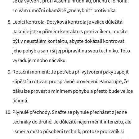
se dá vytvořit proti vašemu hrudníku, břichu či o nohu.
To vám umožní okamžitě „znehybnit“ protivníka.
Lepící kontrola. Dotyková kontrola je velice důležitá.
Jakmile jste v přímém kontaktu s protivníkem, musíte
být v neustálém kontaktu, abyste dokázali kontrovat
jeho pohyb a sami si jej připravit na svou techniku. Toto
vyžaduje mnoho nácviku.
Rotační moment. Je potřeba při vytvoření páky zapojit
zápěstí a rotovat pro správné provedení. Pamatujte, že
páku lze provést s minimem pohybu a přesto bude velice
účinná.
Plynulé přechody. Snažte se plynule přecházet z jedné
techniky do druhé. Je důležité nejen měnit intenzitu, ale
i směr a místo působení technik, protože protivník si