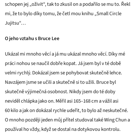
schopen jej „oživit“, tak to zkusil on a podařilo se mu to. Řekl
mi, že to bylo díky tomu, že četl mou knihu „Small Circle
Jujitsu“…
O jeho vztahu s Bruce Lee
Ukázal mi mnoho věcí a já mu ukázal mnoho věcí. Díky mé
práci nohou se naučil dobře kopat. Já jsem byl v té době
velmi rychlý. Dokázal jsem se pohybovat skutečně lehce.
Navzájem jsme se učili a skutečně si to užili. Bruce byl
skutečně výjimečná osobnost. Nikdy jsem do té doby
neviděl chlápka jako on. Měřil asi 165–168 cm a vážil asi
60 kilo a jak on dokázal rychle udeřit, to bylo až neskutečné.
O mnoho později jeden můj přítel studoval také Wing Chun a
používal ho vždy, když se dostal na dotykovou kontrolu.