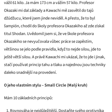
vážil 61 kilo. Ja mám 173 cm a vážím 57 kilo. Profesor
Okazaki mi dal základy a Kawachi mě zasvětil do tajů
džúdžucu, které jsem jinde neviděl. A přesto, že to byl
šampión, chodil do školy profesora Okazakiho až zde získal
titul Shodan. Uvědomil jsem si, že ve škole profesora
Okazakiho se nevyučovala vůbec práce se zapěstím,
většinou se jelo podle pravidla, když to nejde silou, jde to
ještě větší silou. A právě Kawachi mi ukázal, že to jde i jinak,
stačí používat princip tahu a tlaku a najednou jsou techniky
daleko snadnější na provedení.
O jeho vlastním stylu – Small Circle (Malý kruh)
Mám 10 základních principů:
Rovnováha je nejdůležitější. Dostaňte svého protivníka