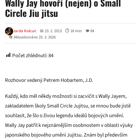
Wally Jay hovoří (nejen) o Small
Circle Jiu jitsu
Jarda Kolcun
📅 23. 2. 2013
⏱ 18 min
👁 84
🔄 Aktualizováno 25. 3. 2026
Počet zhlédnutí:
84
Rozhovor vedený Petrem Hobartem, J.D.
Každý, kdo měl někdy možnosti si zacvičit s Wally Jayem,
zakladatelem školy Small Circle Jujitsu, se mnou bude jistě
souhlasit, že šlo o živou legendu ideálů bojových umění.
Wally Jay patřil k nejznámějším osobnostem v oblasti výuky
japonského bojového umění Jujitsu. Znám byl především