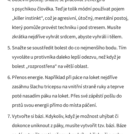
s psychikou člověka. Teď je tolik módní používat pojem
„killer instinkt“, což je agresivní, útočný, mentální postoj,
který pomůže provést techniku i pod stresem. Musíte
zkrátka nejdříve vyhrát srdcem, abyste vyhráli i tělem.
Snažte se soustředit bolest do co nejmenšího bodu. Tím
vyvoláte u protivníka daleko lepší odezvu, než když je
bolest „rozprostřena“ na větší oblast.
Přenos energie. Například při páce na loket nejdříve
zasáhnu šlachu tricepsu na vnitřní straně ruky a teprve
poté nasadím páku na loket. Přes své zápěstí pošlu do
prstů svou energii přímo do místa páčení.
Vytvořte si bázi. Kdykoliv, když je možnost uhýbat či
dokonce uniknout z páky, musíte vytvořit tzv. bázi. Báze