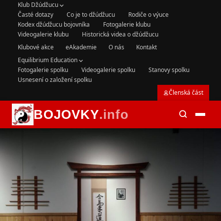
Klub Džúdžucu
Časté dotazy
Co je to džúdžucu
Rodiče o výuce
Kodex džúdžucu bojovníka
Fotogalerie klubu
Videogalerie klubu
Historická videa o džúdžucu
Klubové akce
eAkademie
O nás
Kontakt
Equilibrium Education
Fotogalerie spolku
Videogalerie spolku
Stanovy spolku
Usnesení o založení spolku
Členská část
BOJOVKY
.info