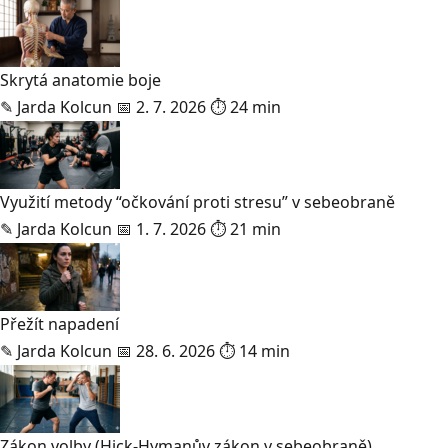
Skrytá anatomie boje
✎
Jarda Kolcun
📅 2. 7. 2026
⏱ 24 min
Využití metody “očkování proti stresu” v sebeobraně
✎
Jarda Kolcun
📅 1. 7. 2026
⏱ 21 min
Přežít napadení
✎
Jarda Kolcun
📅 28. 6. 2026
⏱ 14 min
Zákon volby (Hick-Hymanův zákon v sebeobraně)