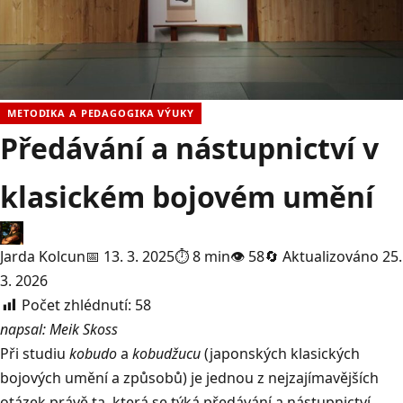
METODIKA A PEDAGOGIKA VÝUKY
Předávání a nástupnictví v
klasickém bojovém umění
Jarda Kolcun
📅 13. 3. 2025
⏱ 8 min
👁 58
🔄 Aktualizováno 25.
3. 2026
Počet zhlédnutí:
58
napsal: Meik Skoss
Při studiu
kobudo
a
kobudžucu
(japonských klasických
bojových umění a způsobů) je jednou z nejzajímavějších
otázek právě ta, která se týká předávání a nástupnictví