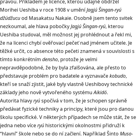
pravou. Příkladem je licence, kterou údajně obdržel
Morihei Ueshiba v roce 1908 v umění
Jagjú Šingan-ryú
džúdžucu
od Masakatsu Nakaie. Osobně jsem tento svitek
nezkoumal, ale hlava pobočky
Jagjú Šingan-ryú
, kterou
Ueshiba studoval, měl možnost jej prohlédnout a řekl mi,
že na licenci chybí ověřovací pečeť nad jménem učitele. Je
těžké určit, co absence této pečeti znamená v souvislosti s
tímto konkrétním
densho
, protože je velmi
nepravděpodobné, že by byla zfalšována, ale přesto to
představuje problém pro badatele a vyznavače
kobudo
,
kteří se snaží zjistit, jaké byly vlastně Ueshibovy technické
základy jeho nově vytvořeného systému
Aikidó
.
Autorita hlavy
ryú
spočívá v tom, že je schopen správně
předávat fyzické techniky a principy, které jsou pro danou
školu specifické. V některých případech se může stát, že se
jedna nebo více
ryú
historickými okolnostmi přidruží k
“hlavní” škole nebo se do ní začlení. Například Šinto
Muso-