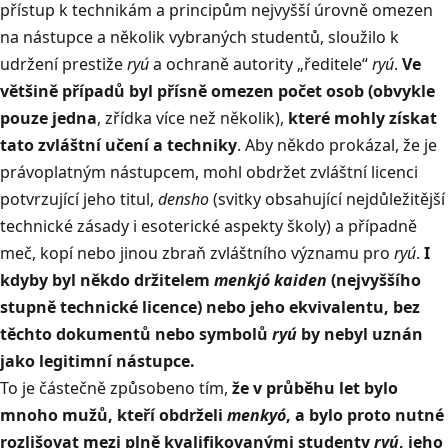
přístup k technikám a principům nejvyšší úrovně omezen
na nástupce a několik vybraných studentů, sloužilo k
udržení prestiže
ryú
a ochraně autority „ředitele“
ryú
.
Ve
většině případů byl přísně omezen počet osob (obvykle
pouze
jedna
, zřídka více než několik),
které mohly získat
tato zvláštní učení a techniky
. Aby někdo prokázal, že je
právoplatným nástupcem, mohl obdržet zvláštní licenci
potvrzující jeho titul,
densho
(svitky obsahující nejdůležitější
technické zásady i esoterické aspekty školy) a případně
meč, kopí nebo jinou zbraň zvláštního významu pro
ryú
.
I
kdyby byl někdo držitelem
menkjó kaiden
(nejvyššího
stupně technické licence) nebo jeho ekvivalentu, bez
těchto dokumentů nebo symbolů
ryú
by nebyl uznán
jako legitimní nástupce.
To je částečně způsobeno tím,
že v průběhu let bylo
mnoho mužů, kteří obdrželi
menkyó
, a bylo proto nutné
rozlišovat mezi plně kvalifikovanými studenty
ryú
, jeho