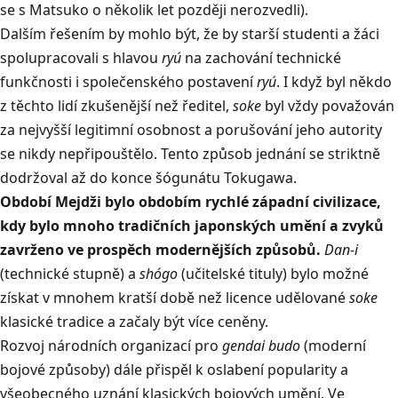
se s Matsuko o několik let později nerozvedli).
Dalším řešením by mohlo být, že by starší studenti a žáci
spolupracovali s hlavou
ryú
na zachování technické
funkčnosti i společenského postavení
ryú
. I když byl někdo
z těchto lidí zkušenější než ředitel,
soke
byl vždy považován
za nejvyšší legitimní osobnost a porušování jeho autority
se nikdy nepřipouštělo. Tento způsob jednání se striktně
dodržoval až do konce šógunátu Tokugawa.
Období Mejdži bylo obdobím rychlé západní civilizace,
kdy bylo mnoho tradičních japonských umění a zvyků
zavrženo ve prospěch modernějších způsobů.
Dan-i
(technické stupně) a
shógo
(učitelské tituly) bylo možné
získat v mnohem kratší době než licence udělované
soke
klasické tradice a začaly být více ceněny.
Rozvoj národních organizací pro
gendai budo
(moderní
bojové způsoby) dále přispěl k oslabení popularity a
všeobecného uznání klasických bojových umění. Ve