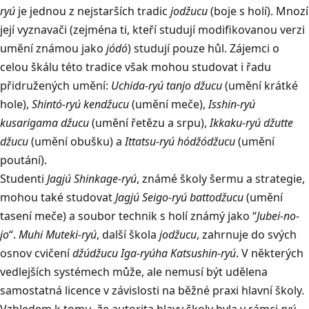
ryú
je jednou z nejstarších tradic
jodžucu
(boje s holí). Mnozí
její vyznavači (zejména ti, kteří studují modifikovanou verzi
umění známou jako
jódó
) studují pouze hůl. Zájemci o
celou škálu této tradice však mohou studovat i řadu
přidružených umění:
Uchida-ryú tanjo džucu
(umění krátké
hole),
Shintó-ryú kendžucu
(umění meče),
Isshin-ryú
kusarigama džucu
(umění řetězu a srpu),
Ikkaku-ryú džutte
džucu
(umění obušku) a
Ittatsu-ryú hódžódžucu
(umění
poutání).
Studenti
Jagjú Shinkage-ryú
, známé školy šermu a strategie,
mohou také studovat
Jagjú Seigo-ryú battodžucu
(umění
tasení meče) a soubor technik s holí známý jako “
Jubei-no-
jo
“.
Muhi Muteki-ryú
, další škola
jodžucu
, zahrnuje do svých
osnov cvičení
džúdžucu Iga-ryúha Katsushin-ryú
. V některých
vedlejších systémech může, ale nemusí být udělena
samostatná licence v závislosti na běžné praxi hlavní školy.