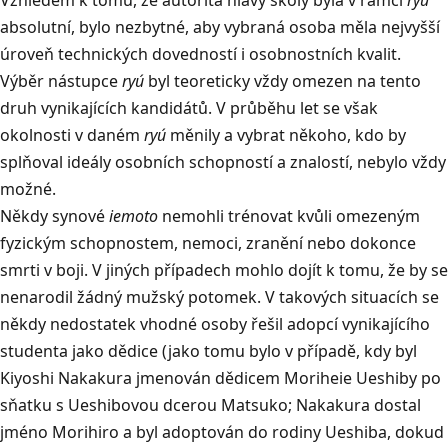
Vzhledem k tomu, že autorita hlavy školy byla v rámci
ryú
absolutní, bylo nezbytné, aby vybraná osoba měla nejvyšší
úroveň technických dovedností i osobnostních kvalit.
Výběr nástupce
ryú
byl teoreticky vždy omezen na tento
druh vynikajících kandidátů. V průběhu let se však
okolnosti v daném
ryú
měnily a vybrat někoho, kdo by
splňoval ideály osobních schopností a znalostí, nebylo vždy
možné.
Někdy synové
iemoto
nemohli trénovat kvůli omezeným
fyzickým schopnostem, nemoci, zranění nebo dokonce
smrti v boji. V jiných případech mohlo dojít k tomu, že by se
nenarodil žádný mužský potomek. V takových situacích se
někdy nedostatek vhodné osoby řešil adopcí vynikajícího
studenta jako dědice (jako tomu bylo v případě, kdy byl
Kiyoshi Nakakura jmenován dědicem Moriheie Ueshiby po
sňatku s Ueshibovou dcerou Matsuko; Nakakura dostal
jméno Morihiro a byl adoptován do rodiny Ueshiba, dokud