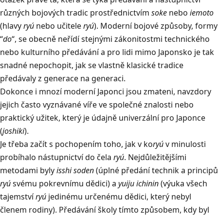
různých bojových tradic prostřednictvím
soke
nebo
iemoto
(hlavy
ryú
nebo učitele
ryú
). Moderní bojové způsoby, formy
“
do
“, se obecně neřídí stejnými zákonitostmi technického
nebo kulturního předávání a pro lidi mimo Japonsko je tak
snadné nepochopit, jak se vlastně klasické tradice
předávaly z generace na generaci.
Dokonce i mnozí moderní Japonci jsou zmateni, navzdory
jejich často vyznávané víře ve společné znalosti nebo
praktický užitek, který je údajně univerzální pro Japonce
(
joshiki
).
Je třeba začít s pochopením toho, jak v ko
ryú
v minulosti
probíhalo nástupnictví do čela
ryú
. Nejdůležitějšími
metodami byly
isshi soden
(úplné předání technik a principů
ryú
svému pokrevnímu dědici) a
yuiju ichinin
(výuka všech
tajemství
ryú
jedinému určenému dědici, který nebyl
členem rodiny). Předávání školy tímto způsobem, kdy byl