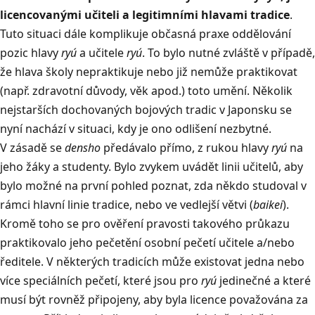
licencovanými učiteli a legitimními hlavami tradice
.
Tuto situaci dále komplikuje občasná praxe oddělování
pozic hlavy
ryú
a učitele
ryú
. To bylo nutné zvláště v případě,
že hlava školy nepraktikuje nebo již nemůže praktikovat
(např. zdravotní důvody, věk apod.) toto umění. Několik
nejstarších dochovaných bojových tradic v Japonsku se
nyní nachází v situaci, kdy je ono odlišení nezbytné.
V zásadě se
densho
předávalo přímo, z rukou hlavy
ryú
na
jeho žáky a studenty. Bylo zvykem uvádět linii učitelů, aby
bylo možné na první pohled poznat, zda někdo studoval v
rámci hlavní linie tradice, nebo ve vedlejší větvi (
baikei
).
Kromě toho se pro ověření pravosti takového průkazu
praktikovalo jeho pečetění osobní pečetí učitele a/nebo
ředitele. V některých tradicích může existovat jedna nebo
více speciálních pečetí, které jsou pro
ryú
jedinečné a které
musí být rovněž připojeny, aby byla licence považována za