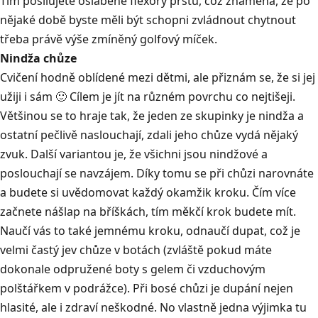
Tím posilujete oslabené flexory prstů, což znamená, že po
nějaké době byste měli být schopni zvládnout chytnout
třeba právě výše zmíněný golfový míček.
Nindža chůze
Cvičení hodně oblídené mezi dětmi, ale přiznám se, že si jej
užiji i sám 🙂 Cílem je jít na různém povrchu co nejtišeji.
Většinou se to hraje tak, že jeden ze skupinky je nindža a
ostatní pečlivě naslouchají, zdali jeho chůze vydá nějaký
zvuk. Další variantou je, že všichni jsou nindžové a
poslouchají se navzájem. Díky tomu se při chůzi narovnáte
a budete si uvědomovat každý okamžik kroku. Čím více
začnete nášlap na bříškách, tím měkčí krok budete mít.
Naučí vás to také jemnému kroku, odnaučí dupat, což je
velmi častý jev chůze v botách (zvláště pokud máte
dokonale odpružené boty s gelem či vzduchovým
polštářkem v podrážce). Při bosé chůzi je dupání nejen
hlasité, ale i zdraví neškodné. No vlastně jedna výjimka tu