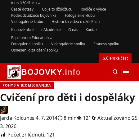
Klub Džúdžucu
Časté dotazy
Co je to džúdžucu
Rodiče o výuce
Kodex džúdžucu bojovníka
Fotogalerie klubu
Videogalerie klubu
Historická videa o džúdžucu
Klubové akce
eAkademie
O nás
Kontakt
Equilibrium Education
Fotogalerie spolku
Videogalerie spolku
Stanovy spolku
Usnesení o založení spolku
Členská část
BOJOVKY
.info
POHYB A BIOMECHANIKA
Cvičení pro děti i dospěláky
Jarda Kolcun
📅 4. 7. 2014
⏱ 8 min
👁 121
🔄 Aktualizováno 25.
3. 2026
Počet zhlédnutí:
121