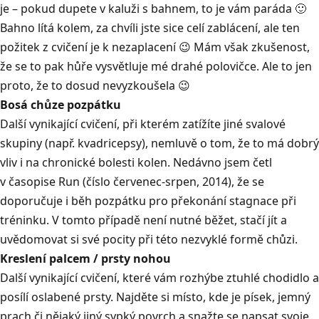
je – pokud dupete v kaluži s bahnem, to je vám paráda 🙂
Bahno lítá kolem, za chvíli jste sice celí zablácení, ale ten
požitek z cvičení je k nezaplacení 😉 Mám však zkušenost,
že se to pak hůře vysvětluje mé drahé polovičce. Ale to jen
proto, že to dosud nevyzkoušela 😉
Bosá chůze pozpátku
Další vynikající cvičení, při kterém zatížíte jiné svalové
skupiny (např. kvadricepsy), nemluvě o tom, že to má dobrý
vliv i na chronické bolesti kolen. Nedávno jsem četl
v časopise Run (číslo červenec-srpen, 2014), že se
doporučuje i běh pozpátku pro překonání stagnace při
tréninku. V tomto případě není nutné běžet, stačí jít a
uvědomovat si své pocity při této nezvyklé formě chůzi.
Kreslení palcem / prsty nohou
Další vynikající cvičení, které vám rozhýbe ztuhlé chodidlo a
posílí oslabené prsty. Najděte si místo, kde je písek, jemný
prach či nějaký jiný sypký povrch a snažte se napsat svoje