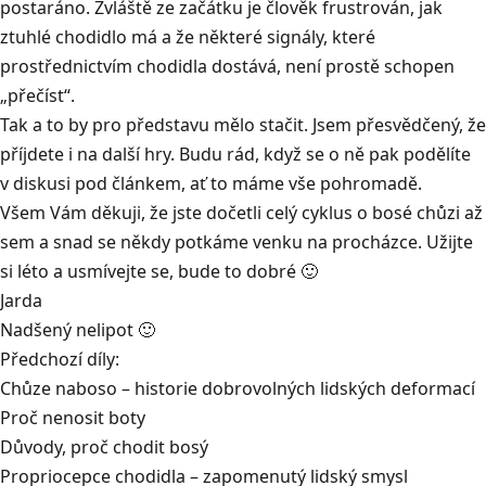
postaráno. Zvláště ze začátku je člověk frustrován, jak
ztuhlé chodidlo má a že některé signály, které
prostřednictvím chodidla dostává, není prostě schopen
„přečíst“.
Tak a to by pro představu mělo stačit. Jsem přesvědčený, že
příjdete i na další hry. Budu rád, když se o ně pak podělíte
v diskusi pod článkem, ať to máme vše pohromadě.
Všem Vám děkuji, že jste dočetli celý cyklus o bosé chůzi až
sem a snad se někdy potkáme venku na procházce. Užijte
si léto a usmívejte se, bude to dobré 🙂
Jarda
Nadšený nelipot 🙂
Předchozí díly:
Chůze naboso – historie dobrovolných lidských deformací
Proč nenosit boty
Důvody, proč chodit bosý
Propriocepce chodidla – zapomenutý lidský smysl