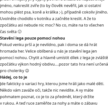
jméno, nakreslit zvíře (to by člověk nevěřil, jak si ostatní
mohou plést psa, koně a králíka ;-), případně cokoliv jiného.
Uvolněte chodidlo v kotníku a začněte kreslit. A že to
zpočátku asi nebude nic moc? No co, máte na to všechen
čas světa 🙂
Stavění lega pouze pomocí nohou
Pokud venku prší a je nevlídno, pak i doma se dá hrát
hromada her. Velice oblíbená u nás je stavění lega jen
pomocí nohou. Chytit a hlavně umístit dílek z lega je zvláště
zpočátku výkon hodný obdivu….pozor tato hra není určená
pro choleriky 😉
Hádej, co to je
Jde fakticky o variaci hry, kterou jsme hráli jako malé děti.
Někdo vám zaváže oči, takže nic nevidíte. A vy máte
pohmatem poznat, co je to za předmět, který držíte
v rukou. A teď ruce zaměňte za nohy a máte o zábavu