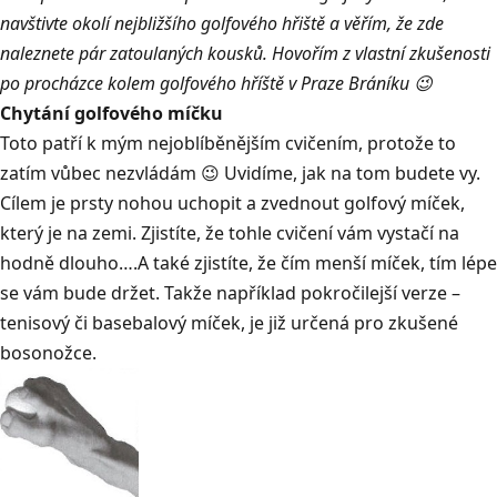
navštivte okolí nejbližšího golfového hřiště a věřím, že zde
naleznete pár zatoulaných kousků. Hovořím z vlastní zkušenosti
po procházce kolem golfového hříště v Praze Bráníku 😉
Chytání golfového míčku
Toto patří k mým nejoblíběnějším cvičením, protože to
zatím vůbec nezvládám 😉 Uvidíme, jak na tom budete vy.
Cílem je prsty nohou uchopit a zvednout golfový míček,
který je na zemi. Zjistíte, že tohle cvičení vám vystačí na
hodně dlouho….A také zjistíte, že čím menší míček, tím lépe
se vám bude držet. Takže například pokročilejší verze –
tenisový či basebalový míček, je již určená pro zkušené
bosonožce.