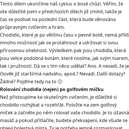
Tímto dílem ukončíme náš cyklus o bosé chůzi. Věřím, že
vše důležité jsem v předchozích dílech již zmínil, takže je
čas se podívat na poslední část, která bude věnována
průpravným cvičením a hrám.
Chodidlo, které je po většinu času v pevné botě, nemá příliš
mnoho možností jak se protáhnout a udržovat si svou
přirozenou ohebnost. Výsledkem pak jsou chodidla, která
jsou velice podobná botám, které nosíme, jak svým tvarem,
tak i pružností. Dá se s tím něco udělat? Ano. A nevadí, že je
člověk již starší/má nadváhu, apod.? Nevadí. Další dotazy?
Žádné? Pojďme tedy na to 🙂
Rolování chodidla (nejen) po golfovém míčku
Než přistoupíme ke skutečným cvičením, je důležité si
chodidlo rozhýbat a rozehřát. Položte na zem golfový
míček a začněte po něm rolovat vaše chodidlo. Je to úžasná
masáž a pokud přitlačíte, budete překvapeni, kde všude se
objeví bolestivá místa. Ty je potřeba jemně rozmasírovat,