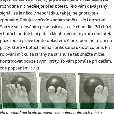
rozhodně nic nedělejte přes bolest. Tělo vám dává jasný
signál, že je něco v nepořádku, tak jej neignorujte a
zpomalte. Rolujte v předo-zadním směru, ale i do stran.
Snažte se rolováním promasírovat celé chodidlo. Při chůzi
v botách hodně trpí pata a klenba, věnujte proto dostatek
pozornosti právě těmto oblastem. A nezapomínejte ani na
prsty, které v botách nemají příliš šancí ukázat co umí. Při
rolování míčku za strany na stranu se tak snažte míček
kontrolovat pouze svými prsty. To vám pomůže při dalším,
zde popsaném, cviku.
Nu a pokud nechcete kupovat celé balení golfových míčků,