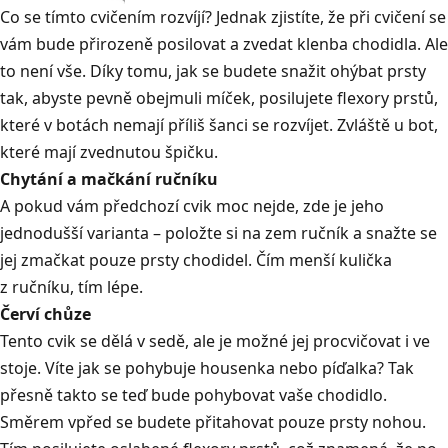
Co se tímto cvičením rozvíjí? Jednak zjistíte, že při cvičení se
vám bude přirozeně posilovat a zvedat klenba chodidla. Ale
to není vše. Díky tomu, jak se budete snažit ohýbat prsty
tak, abyste pevně obejmuli míček, posilujete flexory prstů,
které v botách nemají příliš šanci se rozvíjet. Zvláště u bot,
které mají zvednutou špičku.
Chytání a mačkání ručníku
A pokud vám předchozí cvik moc nejde, zde je jeho
jednodušší varianta – položte si na zem ručník a snažte se
jej zmačkat pouze prsty chodidel. Čím menší kulička
z ručníku, tím lépe.
Červí chůze
Tento cvik se dělá v sedě, ale je možné jej procvičovat i ve
stoje. Víte jak se pohybuje housenka nebo píďalka? Tak
přesně takto se teď bude pohybovat vaše chodidlo.
Směrem vpřed se budete přitahovat pouze prsty nohou.