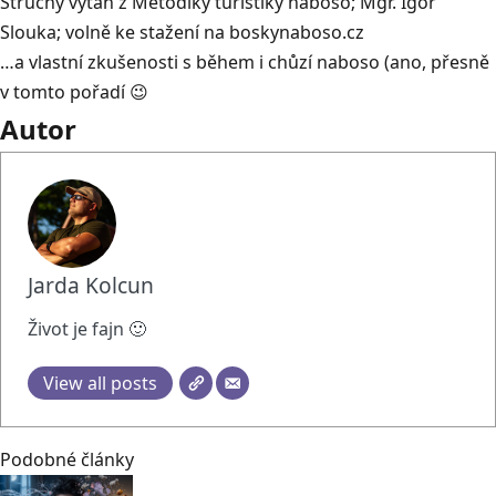
Stručný výtah z Metodiky turistiky naboso; Mgr. Igor
Slouka; volně ke stažení na boskynaboso.cz
…a vlastní zkušenosti s během i chůzí naboso (ano, přesně
v tomto pořadí 😉
Autor
Jarda Kolcun
Život je fajn 🙂
View all posts
Podobné články