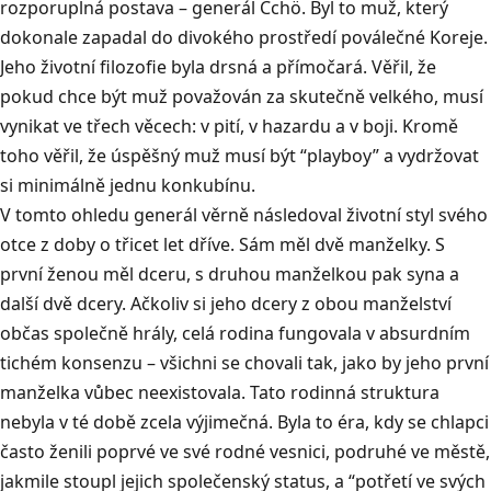
rozporuplná postava – generál Čchö. Byl to muž, který
dokonale zapadal do divokého prostředí poválečné Koreje.
Jeho životní filozofie byla drsná a přímočará. Věřil, že
pokud chce být muž považován za skutečně velkého, musí
vynikat ve třech věcech: v pití, v hazardu a v boji. Kromě
toho věřil, že úspěšný muž musí být “playboy” a vydržovat
si minimálně jednu konkubínu.
V tomto ohledu generál věrně následoval životní styl svého
otce z doby o třicet let dříve. Sám měl dvě manželky. S
první ženou měl dceru, s druhou manželkou pak syna a
další dvě dcery. Ačkoliv si jeho dcery z obou manželství
občas společně hrály, celá rodina fungovala v absurdním
tichém konsenzu – všichni se chovali tak, jako by jeho první
manželka vůbec neexistovala. Tato rodinná struktura
nebyla v té době zcela výjimečná. Byla to éra, kdy se chlapci
často ženili poprvé ve své rodné vesnici, podruhé ve městě,
jakmile stoupl jejich společenský status, a “potřetí ve svých