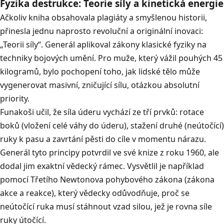
Fyzika destrukce: Teorie síly a kinetická energie
Ačkoliv kniha obsahovala plagiáty a smyšlenou historii,
přinesla jednu naprosto revoluční a originální inovaci:
„Teorii síly“. Generál aplikoval zákony klasické fyziky na
techniky bojových umění. Pro muže, který vážil pouhých 45
kilogramů, bylo pochopení toho, jak lidské tělo může
vygenerovat masivní, zničující sílu, otázkou absolutní
priority.
Funakoši učil, že síla úderu vychází ze tří prvků: rotace
boků (vložení celé váhy do úderu), stažení druhé (neútočící)
ruky k pasu a zavrtání pěsti do cíle v momentu nárazu.
Generál tyto principy potvrdil ve své knize z roku 1960, ale
dodal jim exaktní vědecký rámec. Vysvětlil je například
pomocí
Třetího Newtonova pohybového zákona
(zákona
akce a reakce), který vědecky odůvodňuje, proč se
neútočící ruka musí stáhnout vzad silou, jež je rovna síle
ruky útočící.