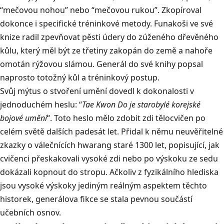
“mečovou nohou” nebo “mečovou rukou”. Zkopíroval
dokonce i specifické tréninkové metody. Funakoši ve své
knize radil zpevňovat pěsti údery do zúženého dřevěného
kůlu, který měl být ze třetiny zakopán do země a nahoře
omotán rýžovou slámou. Generál do své knihy popsal
naprosto totožný kůl a tréninkový postup.
Svůj mýtus o stvoření umění dovedl k dokonalosti v
jednoduchém heslu: “
Tae Kwon Do je starobylé korejské
bojové umění
“. Toto heslo mělo zdobit zdi tělocvičen po
celém světě dalších padesát let. Přidal k němu neuvěřitelné
zkazky o válečnících hwarang staré 1300 let, popisující, jak
cvičenci přeskakovali vysoké zdi nebo po výskoku ze sedu
dokázali kopnout do stropu. Ačkoliv z fyzikálního hlediska
jsou vysoké výskoky jediným reálným aspektem těchto
historek, generálova fikce se stala pevnou součástí
učebních osnov.