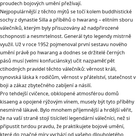
proudech bojových umění přežívají.
Nejpopulárnější z těchto mýtů se točí kolem buddhistické
sochy z dynastie Silla a příběhů o hwarang – elitním sboru
válečníků, kterým byly přisuzovány až nadpřirozené
schopnosti a nesmrtelnost. Generál tyto legendy mistrně
využil. Už v roce 1952 pojmenoval první sestavu nového
umění právě po hwarang a dodnes se držitelé černých
pásů musí (velmi konfuciánsky) učit nazpaměť pět
ctihodných pravidel těchto válečníků: věrnost králi,
synovská láska k rodičům, věrnost v přátelství, statečnost v
boji a zákaz zbytečného zabíjení a násilí.
Pro tehdejší cvičence, obklopené atmosférou domů
kisaeng a opojené rýžovým vínem, musely být tyto příběhy
nesmírně lákavé. Bylo mnohem příjemnější a hrdější věřit,
že na vaší straně stojí tisíciletí legendární válečníci, než si
připustit tvrdou pravdu, že praktikujete bojové umění,
které do značné míry vychází od vašeho dlouholetého