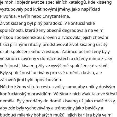
je mohli objednávat ze speciálních katalogů, kde kisaeng
vystupovaly pod květinovými jmény, jako například
Pivoňka, Vavřín nebo Chryzantéma.
Život kisaeng byl plný paradoxů. V konfuciánské
společnosti, která ženy obecně degradovala na velmi
nízkou společenskou úroveň a svazovala jejich chování
tisíci přísnými rituály, představoval život kisaeng určitý
druh společenského vzestupu. Zatímco běžné ženy byly
většinou uzavřeny v domácnostech a drženy mimo zraky
veřejnosti, kisaeng žily ve vyvýšené společenské vrstvě.
Byly společností uctívány pro své umění a krásu, ale
zároveň jimi bylo opovrhováno.
Některé ženy si tuto cestu zvolily samy, aby unikly dusivým
konfuciánským pravidlům. Většina z nich však takové štěstí
neměla. Byly prodány do domů kisaeng už jako malé dívky,
aby zde byly vychovávány a trénovány jako bavičky a
budoucí milenky bohatých mužů. Jejich kariéra byla velmi