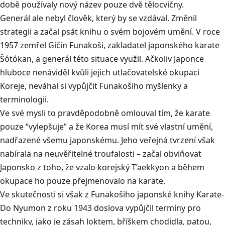
době používaly nový název pouze dvě tělocvičny.
Generál ale nebyl člověk, který by se vzdával. Změnil
strategii a začal psát knihu o svém bojovém umění. V roce
1957 zemřel Gičin Funakoši, zakladatel japonského karate
Šótókan, a generál této situace využil. Ačkoliv Japonce
hluboce nenáviděl kvůli jejich utlačovatelské okupaci
Koreje, neváhal si vypůjčit Funakošiho myšlenky a
terminologii.
Ve své mysli to pravděpodobně omlouval tím, že karate
pouze “vylepšuje” a že Korea musí mít své vlastní umění,
nadřazené všemu japonskému. Jeho veřejná tvrzení však
nabírala na neuvěřitelné troufalosti – začal obviňovat
Japonsko z toho, že vzalo korejský T’aekkyon a během
okupace ho pouze přejmenovalo na karate.
Ve skutečnosti si však z Funakošiho japonské knihy Karate-
Do Nyumon z roku 1943 doslova vypůjčil termíny pro
techniky, jako je zásah loktem, bříškem chodidla, patou,