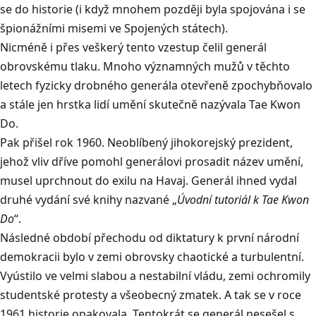
se do historie (i když mnohem později byla spojována i se
špionážními misemi ve Spojených státech).
Nicméně i přes veškerý tento vzestup čelil generál
obrovskému tlaku. Mnoho významných mužů v těchto
letech fyzicky drobného generála otevřeně zpochybňovalo
a stále jen hrstka lidí umění skutečně nazývala Tae Kwon
Do.
Pak přišel rok 196
0. Neoblíbený jihokorejský prezident,
jehož vliv dříve pomohl generálovi prosadit název umění,
musel uprchnout do exilu na Hav
aj. Generál ihned vydal
druhé vydání své knihy nazvané „
Úvodní tutoriál k Tae Kwon
Do
“.
Následné období přechodu od diktatury k první národní
demokracii bylo v zemi obrovsky chaotické a turbulentní.
Vyústilo ve velmi slabou a nestabilní vládu, zemi ochromily
studentské protesty a všeobecný zmatek. A tak se v roce
1961 historie opakovala. Tentokrát se generál nesešel s