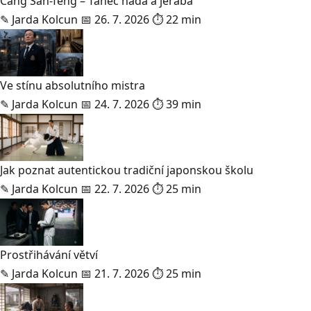
Čang San-feng – Tanec hada a jeřába
✎
Jarda Kolcun
📅 26. 7. 2026
⏱ 22 min
Ve stínu absolutního mistra
✎
Jarda Kolcun
📅 24. 7. 2026
⏱ 39 min
Jak poznat autentickou tradiční japonskou školu
✎
Jarda Kolcun
📅 22. 7. 2026
⏱ 25 min
Prostřihávání větví
✎
Jarda Kolcun
📅 21. 7. 2026
⏱ 25 min