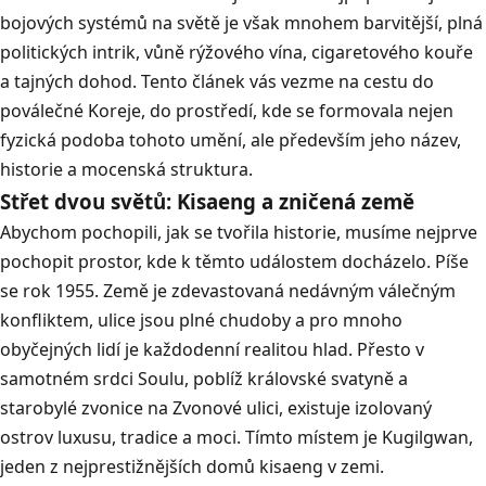
bojových systémů na světě je však mnohem barvitější, plná
politických intrik, vůně rýžového vína, cigaretového kouře
a tajných dohod. Tento článek vás vezme na cestu do
poválečné Koreje, do prostředí, kde se formovala nejen
fyzická podoba tohoto umění, ale především jeho název,
historie a mocenská struktura.
Střet dvou světů: Kisaeng a zničená země
Abychom pochopili, jak se tvořila historie, musíme nejprve
pochopit prostor, kde k těmto událostem docházelo. Píše
se rok 1955. Země je zdevastovaná nedávným válečným
konfliktem, ulice jsou plné chudoby a pro mnoho
obyčejných lidí je každodenní realitou hlad. Přesto v
samotném srdci Soulu, poblíž královské svatyně a
starobylé zvonice na Zvonové ulici, existuje izolovaný
ostrov luxusu, tradice a moci. Tímto místem je Kugilgwan,
jeden z nejprestižnějších domů kisaeng v zemi.