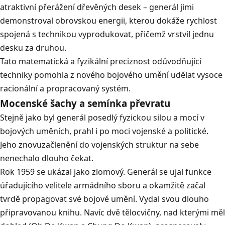
atraktivní přerážení dřevěných desek – generál jimi
demonstroval obrovskou energii, kterou dokáže rychlost
spojená s technikou vyprodukovat, přičemž vrstvil jednu
desku za druhou.
Tato matematická a fyzikální preciznost odůvodňující
techniky pomohla z nového bojového umění udělat vysoce
racionální a propracovaný systém.
Mocenské šachy a semínka převratu
Stejně jako byl generál posedlý fyzickou silou a mocí v
bojových uměních, prahl i po moci vojenské a politické.
Jeho znovuzačlenění do vojenských struktur na sebe
nenechalo dlouho čekat.
Rok 1959 se ukázal jako zlomový. Generál se ujal funkce
úřadujícího velitele armádního sboru a okamžitě začal
tvrdě propagovat své bojové umění. Vydal svou dlouho
připravovanou knihu. Navíc dvě tělocvičny, nad kterými měl