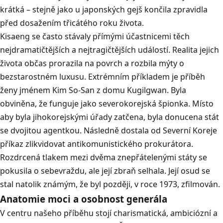
krátká – stejně jako u japonských gejš končila zpravidla
před dosažením třicátého roku života.
Kisaeng se často stávaly přímými účastnicemi těch
nejdramatičtějších a nejtragičtějších událostí. Realita jejich
života občas prorazila na povrch a rozbila mýty o
bezstarostném luxusu. Extrémním příkladem je příběh
ženy jménem Kim So-San z domu Kugilgwan. Byla
obviněna, že funguje jako severokorejská špionka. Místo
aby byla jihokorejskými úřady zatčena, byla donucena stát
se dvojitou agentkou. Následně dostala od Severní Koreje
příkaz zlikvidovat antikomunistického prokurátora.
Rozdrcená tlakem mezi dvěma znepřátelenými státy se
pokusila o sebevraždu, ale její zbraň selhala. Její osud se
stal natolik známým, že byl později, v roce 1973, zfilmován.
Anatomie moci a osobnost generála
V centru našeho příběhu stojí charismatická, ambiciózní a