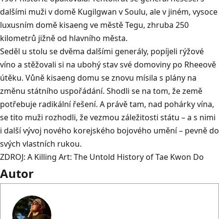
dalšími muži v domě Kugilgwan v Soulu, ale v jiném, vysoce
luxusním domě kisaeng ve městě Tegu, zhruba 250
kilometrů jižně od hlavního města.
Seděl u stolu se dvěma dalšími generály, popíjeli rýžové
víno a stěžovali si na ubohý stav své domoviny po Rheeově
útěku. Vůně kisaeng domu se znovu mísila s plány na
změnu státního uspořádání. Shodli se na tom, že země
potřebuje radikální řešení. A právě tam, nad pohárky vína,
se tito muži rozhodli, že vezmou záležitosti státu – a s nimi
i další vývoj nového korejského bojového umění – pevně do
svých vlastních rukou.
ZDROJ:
A Killing Art: The Untold History of Tae Kwon Do
Autor