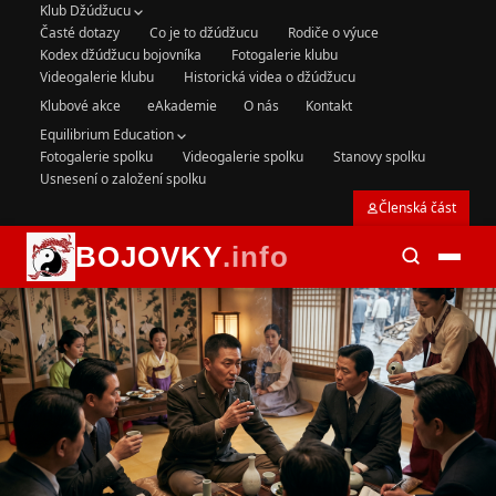
Klub Džúdžucu
Časté dotazy
Co je to džúdžucu
Rodiče o výuce
Kodex džúdžucu bojovníka
Fotogalerie klubu
Videogalerie klubu
Historická videa o džúdžucu
Klubové akce
eAkademie
O nás
Kontakt
Equilibrium Education
Fotogalerie spolku
Videogalerie spolku
Stanovy spolku
Usnesení o založení spolku
Členská část
BOJOVKY
.info