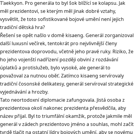
T’aekkyon. Pro generála to byl šok blížící se kolapsu. Jak
měl prezidentovi, se kterým měl jinak dobré vztahy,
vysvětlit, že toto sofistikované bojové umění není jejich
tradiční dětská hra?
Řešení se opět našlo v domě kisaeng. Generál zorganizoval
další luxusní večírek, tentokrát pro nejvlivnější členy
prezidentova doprovodu, včetně jeho pravé ruky. Riziko, že
ho jeho vojenští nadřízení později obviní z rozdávání
úplatků a protislužeb, bylo vysoké, ale generál to
považoval za nutnou oběť. Zatímco kisaeng servírovaly
tradiční čosonské delikatesy, generál servíroval strategické
vyjednávání a hrozby.
Tato neortodoxní diplomacie zafungovala. Jistá osoba z
prezidentova okolí nakonec prezidenta přesvědčila, aby
název přijal. Byl to triumfální okamžik, protože jakmile měl
generál v zádech prezidentovo jméno a souhlas, mohl začít
tvrdě tlačit na ostatní lídry bojových umění, aby se novému