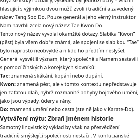
Když se lístky rozbalily, výsledek byl jednoznačný – všichni
hlasující s výjimkou dvou mužů zvolili tradiční a zavedený
název Tang Soo Do. Pouze generál a jeho věrný instruktor
Nam navrhli zcela nový název: Tae Kwon Do.
Tento nový název vyvolal okamžité dotazy. Slabika “Kwon”
(pěst) byla všem dobře známá, ale spojení se slabikou “Tae”
bylo naprosto neobvyklé a nikdo ho předtím neslyšel.
Generál vysvětlil význam, který společně s Namem sestavili
s pomocí čínských a korejských slovníků:
Tae:
znamená skákání, kopání nebo dupání.
Kwon:
znamená pěst, ale v tomto kontextu nepředstavuje
jen zaťatou dlaň, nýbrž rozmanité pohyby bojového umění,
jako jsou výpady, údery a rány.
Do:
znamená umění nebo cesta (stejně jako v Karate-Do).
Vytváření mýtu: Zbraň jménem historie
Samotný lingvistický výklad by však na přesvědčení
tradičně smýšlející společnosti nestačil. V konfuciánské