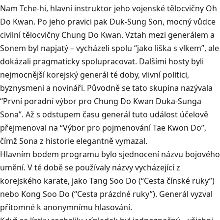
Nam Tche-hi, hlavní instruktor jeho vojenské tělocvičny Oh
Do Kwan. Po jeho pravici pak Duk-Sung Son, mocný vůdce
civilní tělocvičny Chung Do Kwan. Vztah mezi generálem a
Sonem byl napjatý – vycházeli spolu “jako liška s vlkem”, ale
dokázali pragmaticky spolupracovat. Dalšími hosty byli
nejmocnější korejský generál té doby, vlivní politici,
byznysmeni a novináři. Původně se tato skupina nazývala
“První poradní výbor pro Chung Do Kwan Duka-Sunga
Sona”. Až s odstupem času generál tuto událost účelově
přejmenoval na “Výbor pro pojmenování Tae Kwon Do”,
čímž Sona z historie elegantně vymazal.
Hlavním bodem programu bylo sjednocení názvu bojového
umění. V té době se používaly názvy vycházející z
korejského karate, jako Tang Soo Do (“Cesta čínské ruky”)
nebo Kong Soo Do (“Cesta prázdné ruky”). Generál vyzval
přítomné k anonymnímu hlasování.