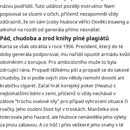
názvu podřídili. Tuto událost později instruktor Nam
popisoval se slzami v očích, přičemž nezapomněl vždy
zdůraznit, že on sám (coby hluboce věřící člověk) kisaeng a
alkohol na rozdíl od generála přímo nesnášel.
Pád, chudoba a zrod knihy plné plagiátů
Karta se však obrátila v roce 1956. Prezident, který do té
doby generála podporoval, mu nařídil opustit armádu kvůli
obviněním z korupce. Pro ambiciózního muže to byla
zdrcující rána. Propadl těžkému pití a propadl se do takové
chudoby, že si podle svých slov někdy nemohl dovolit ani
krabičku cigaret. Začal hrát korejský poker (Hwatu) s
nejbohatšími lidmi v zemi, přičemž si vždy nechával v
záloze “trochu svalové síly” pro případ vyhrocení situace či
rvačky. Jeho osobní život byl v troskách. Manželka sice
tolerovala jeho hazard, ale hluboce nenáviděla jeho výlety
za jinou zábavou. A co hůř, i přes veškeré jeho snahy v té