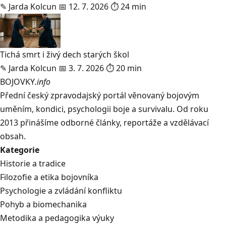
✎
Jarda Kolcun
📅 12. 7. 2026
⏱ 24 min
Tichá smrt i živý dech starých škol
✎
Jarda Kolcun
📅 3. 7. 2026
⏱ 20 min
BOJOVKY
.info
Přední český zpravodajský portál věnovaný bojovým
uměním, kondici, psychologii boje a survivalu. Od roku
2013 přinášíme odborné články, reportáže a vzdělávací
obsah.
Kategorie
Historie a tradice
Filozofie a etika bojovníka
Psychologie a zvládání konfliktu
Pohyb a biomechanika
Metodika a pedagogika výuky