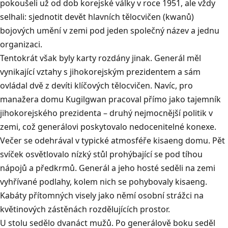
pokoušeli už od dob korejské války v roce 1951, ale vždy
selhali: sjednotit devět hlavních tělocvičen (kwanů)
bojových umění v zemi pod jeden společný název a jednu
organizaci.
Tentokrát však byly karty rozdány jinak. Generál měl
vynikající vztahy s jihokorejským prezidentem a sám
ovládal dvě z devíti klíčových tělocvičen. Navíc, pro
manažera domu Kugilgwan pracoval přímo jako tajemník
jihokorejského prezidenta – druhý nejmocnější politik v
zemi, což generálovi poskytovalo nedocenitelné konexe.
Večer se odehrával v typické atmosféře kisaeng domu. Pět
svíček osvětlovalo nízký stůl prohýbající se pod tíhou
nápojů a předkrmů. Generál a jeho hosté seděli na zemi
vyhřívané podlahy, kolem nich se pohybovaly kisaeng.
Kabáty přítomných visely jako němí osobní strážci na
květinových zástěnách rozdělujících prostor.
U stolu sedělo dvanáct mužů. Po generálově boku seděl