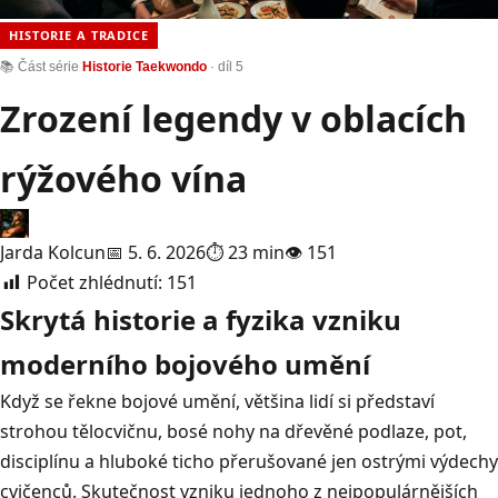
HISTORIE A TRADICE
📚 Část série
Historie Taekwondo
· díl 5
Zrození legendy v oblacích
rýžového vína
Jarda Kolcun
📅 5. 6. 2026
⏱ 23 min
👁 151
Počet zhlédnutí:
151
Skrytá historie a fyzika vzniku
moderního bojového umění
Když se řekne bojové umění, většina lidí si představí
strohou tělocvičnu, bosé nohy na dřevěné podlaze, pot,
disciplínu a hluboké ticho přerušované jen ostrými výdechy
cvičenců. Skutečnost vzniku jednoho z nejpopulárnějších