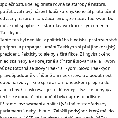
společnosti, kde legitimita rovná se starobylé historii,
potřeboval nový název hlubší kořeny. Generál proto učinil
odvážný hazardní tah. Začal tvrdit, že název Tae Kwon Do
může mít spojitost se starodávným korejským uměním
T’aekkyon.
Tento tah byl geniální z politického hlediska, protože právě
podporu a propagaci umění T’aekkyon si přál jihokorejský
prezident. Fakticky to ale byla čirá fikce. Z lingvistického
hlediska nebyla v korejštině a čínštině slova “Tae” a “Kwon”
vůbec totožná se slovy “T’aek” a “kyon”. Slovo T’aekkyon
pravděpodobně v čínštině ani neexistovalo a podobnost
obou názvů vynikne spíše až při fonetickém přepisu do
angličtiny. Co bylo však ještě důležitější: fyzické pohyby a
techniky obou těchto umění byly naprosto odlišné.
Přítomní byznysmeni a politici (včetně místopředsedy
parlamentu) nebyli hloupí. Založili podvýbor, který měl do
konce roku 1955 nalézt historické důkazy spojující Tae