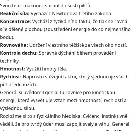
Svou teorii nakonec shrnul do šesti pilířů:
Reakční síla:
Vychází z Newtonova třetího zákona.
Koncentrace:
Vychází z fyzikálního faktu, že tlak se rovná
síle dělené plochou (soustředění energie do co nejmenšího
bodu).
Rovnováha:
Udržení vlastního těžiště za všech okolností.
Kontrola dechu:
Správné dýchání během provádění
techniky.
Hmotnost:
Využití hmoty těla.
Rychlost:
Naprosto stěžejní faktor, který sjednocuje všech
pět předchozích.
Generál si uvědomil genialitu rovnice pro
kinetickou
energii
, která vysvětluje vztah mezi hmotností, rychlostí a
výslednou silou.
Rozložme si to z fyzikálního hlediska: Cvičenci instinktivně
věděli, že pro tvrdý úder musí zapojit svaly a váhu.
Generál