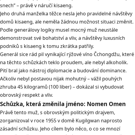
snech” – právě v náručí kisaeng.
Jeho druhá manželka těžce nesla jeho pravidelné návštěvy
domů kisaeng, ale neměla žádnou možnost situaci změnit.
Podle generálovy logiky musel mocný muž neustále
demonstrovat své bohatství a vliv, a návštěvy luxusních
podniků s kisaeng k tomu zkrátka patřily.
Generál sice rád pil vynikající rýžové víno Čchongdžu, které
na těchto schůzkách teklo proudem, ale nebyl alkoholik.
Pití bral jako nástroj diplomacie a budování dominance.
Ačkoliv nebyl postavou nijak mohutný – vážil pouhých
zhruba 45 kilogramů (100 liber) – dokázal si vybudovat
obrovský respekt a vliv.
Schůzka, která změnila jméno: Nomen Omen
Právě tento muž, s obrovským politickým drajvem,
zorganizoval v roce 1955 v domě Kugilgwan naprosto
zásadní schůzku. Jeho cílem bylo něco, o co se mnozí