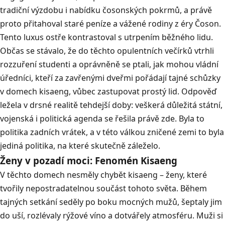
tradiční výzdobu i nabídku čosonských pokrmů, a právě
proto přitahoval staré peníze a vážené rodiny z éry Čoson.
Tento luxus ostře kontrastoval s utrpením běžného lidu.
Občas se stávalo, že do těchto opulentních večírků vtrhli
rozzuření studenti a oprávněně se ptali, jak mohou vládní
úředníci, kteří za zavřenými dveřmi pořádají tajné schůzky
v domech kisaeng, vůbec zastupovat prostý lid. Odpověď
ležela v drsné realitě tehdejší doby: veškerá důležitá státní,
vojenská i politická agenda se řešila právě zde. Byla to
politika zadních vrátek, a v této válkou zničené zemi to byla
jediná politika, na které skutečně záleželo.
Ženy v pozadí moci: Fenomén Kisaeng
V těchto domech nesměly chybět kisaeng – ženy, které
tvořily nepostradatelnou součást tohoto světa. Během
tajných setkání seděly po boku mocných mužů, šeptaly jim
do uší, rozlévaly rýžové víno a dotvářely atmosféru. Muži si