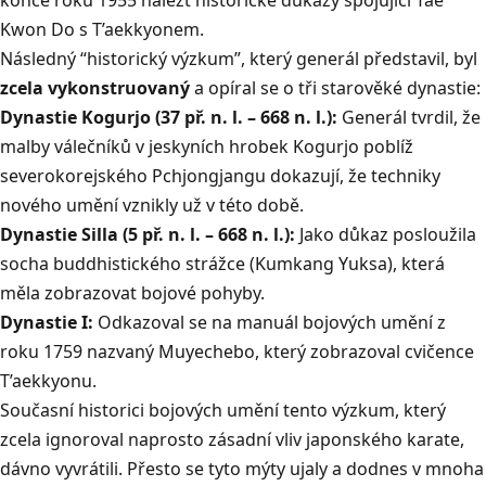
Kwon Do s T’aekkyonem.
Následný “historický výzkum”, který generál představil, byl
zcela vykonstruovaný
a opíral se o tři starověké dynastie:
Dynastie Kogurjo (37 př. n. l. – 668 n. l.):
Generál tvrdil, že
malby válečníků v jeskyních hrobek Kogurjo poblíž
severokorejského Pchjongjangu dokazují, že techniky
nového umění vznikly už v této době.
Dynastie Silla (5 př. n. l. – 668 n. l.):
Jako důkaz posloužila
socha buddhistického strážce (Kumkang Yuksa), která
měla zobrazovat bojové pohyby.
Dynastie I:
Odkazoval se na manuál bojových umění z
roku 1759 nazvaný Muyechebo, který zobrazoval cvičence
T’aekkyonu.
Současní historici bojových umění tento výzkum, který
zcela ignoroval naprosto zásadní vliv japonského karate,
dávno vyvrátili. Přesto se tyto mýty ujaly a dodnes v mnoha