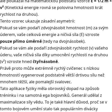
ale poukázal na matematickou podstatu vzorce
E = 1/2 m ×
v²
(Kinetická energie rovná se polovina hmotnosti krát
rychlost na druhou).
Tento vzorec ukazuje zásadní asymetrii:
Pokud se vám podaří zdvojnásobit hmotnost (m) za svým
úderem, vaše celková energie a ničivá síla (E) vzroste
pouze přímo úměrně
(tedy na dvojnásobek).
Pokud se vám ale podaří zdvojnásobit rychlost (v) vašeho
úderu, vaše ničivá síla díky umocnění rychlosti na druhou
(v²) vzroste hned
čtyřnásobně
.
Právě proto může extrémně rychlý cvičenec s nízkou
hmotností vygenerovat podstatně větší drtivou sílu než
mnohem těžší, ale pomalejší svalovec.
Tato aplikace fyziky měla obrovský dopad na způsob
tréninku i na samotná ega bojovníků. Generál udělal z
maximalizace síly vědu. To je také hlavní důvod, proč se v
tomto bojovém umění stalo tak populárním divácky