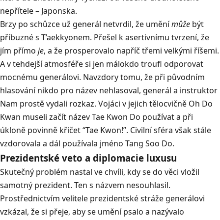
nepřítele – Japonska.
Brzy po schůzce už generál netvrdil, že umění
může
být
příbuzné s T’aekkyonem. Přešel k asertivnímu tvrzení, že
jím přímo
je
, a že prosperovalo napříč třemi velkými říšemi.
A v tehdejší atmosféře si jen málokdo troufl odporovat
mocnému generálovi. Navzdory tomu, že při původním
hlasování nikdo pro název nehlasoval, generál a instruktor
Nam prostě vydali rozkaz. Vojáci v jejich tělocvičně Oh Do
Kwan museli začít název Tae Kwon Do používat a při
úkloně povinně křičet “Tae Kwon!”. Civilní sféra však stále
vzdorovala a dál používala jméno Tang Soo Do.
Prezidentské veto a diplomacie luxusu
Skutečný problém nastal ve chvíli, kdy se do věci vložil
samotný prezident. Ten s názvem nesouhlasil.
Prostřednictvím velitele prezidentské stráže generálovi
vzkázal, že si přeje, aby se umění psalo a nazývalo