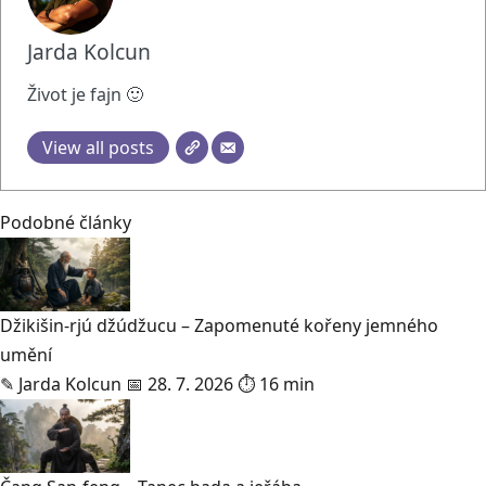
Jarda Kolcun
Život je fajn 🙂
View all posts
Podobné články
Džikišin-rjú džúdžucu – Zapomenuté kořeny jemného
umění
✎
Jarda Kolcun
📅 28. 7. 2026
⏱ 16 min