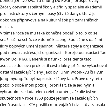
dohled (Oh Do Kwan a Chung Do Kwan), prosperovaly.
Začaly otevírat satelitní školy a zřídily speciální akademii
pro instruktory s černými pásy (čtvrté dany), která je
dokonce připravovala na kulturní šok při zahraničních
misích.
V témže roce se mu také konečně podařilo to, o co se
snažil už na schůzce v domě kisaeng. Společně s dalšími
lídry bojových umění sjednotil některé styly a organizace
pod novou zastřešující organizaci – Korejskou asociaci Tae
Kwon Do (KTA). Generál si k funkci prezidenta této
asociace doslova proklestil cestu lokty, přičemž vyšachoval
ostatní zakládající členy, jako byli Uhm Woon-kyu či Hyun
Jong-myung. To byl naprosto klíčový tah. Právě díky této
pozici o sobě mohl později prohlásit, že je jediným a
výhradním zakladatelem celého umění, ačkoliv byl ve
skutečnosti v roce 1959 pouze jedním ze zakládajících
členů asociace. KTA posílila moc vojáků i civilistů a zapsala