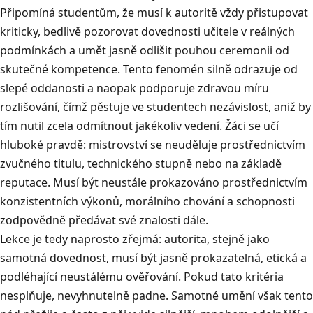
Připomíná studentům, že musí k autoritě vždy přistupovat
kriticky, bedlivě pozorovat dovednosti učitele v reálných
podmínkách a umět jasně odlišit pouhou ceremonii od
skutečné kompetence
.
Tento fenomén silně odrazuje od
slepé oddanosti a naopak podporuje zdravou míru
rozlišování, čímž pěstuje ve studentech nezávislost, aniž by
tím nutil zcela odmítnout jakékoliv vedení
.
Žáci se učí
hluboké pravdě: mistrovství se neuděluje prostřednictvím
zvučného titulu, technického stupně nebo na základě
reputace
.
Musí být neustále prokazováno prostřednictvím
konzistentních výkonů, morálního chování a schopnosti
zodpovědně předávat své znalosti dále
.
Lekce je tedy naprosto zřejmá: autorita, stejně jako
samotná dovednost, musí být jasně prokazatelná, etická a
podléhající neustálému ověřování
.
Pokud tato kritéria
nesplňuje, nevyhnutelně padne
.
Samotné umění však tento