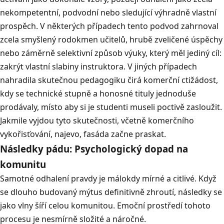
nekompetentní, podvodní nebo sledující výhradně vlastní
prospěch
.
V některých případech tento podvod zahrnoval
zcela smyšlený rodokmen učitelů, hrubě zveličené úspěchy
nebo záměrně selektivní způsob výuky, který měl jediný cíl:
zakrýt vlastní slabiny instruktora
.
V jiných případech
nahradila skutečnou pedagogiku čirá komerční ctižádost,
kdy se technické stupně a honosné tituly jednoduše
prodávaly, místo aby si je studenti museli poctivě zasloužit
.
Jakmile vyjdou tyto skutečnosti, včetně komerčního
vykořisťování, najevo, fasáda začne praskat
.
Následky pádu: Psychologický dopad na
komunitu
Samotné odhalení pravdy je málokdy mírné a citlivé
.
Když
se dlouho budovaný mýtus definitivně zhroutí, následky se
jako vlny šíří celou komunitou
.
Emoční prostředí tohoto
procesu je nesmírně složité a náročné
.