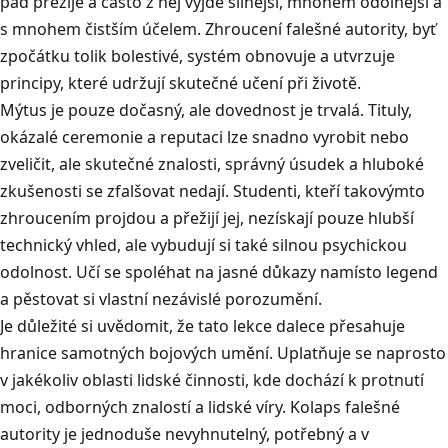
pád přežije a často z něj vyjde silnější, mnohem odolnější a
s mnohem čistším účelem
.
Zhroucení falešné autority, byť
zpočátku tolik bolestivé, systém obnovuje a utvrzuje
principy, které udržují skutečné učení při životě
.
Mýtus je pouze dočasný, ale dovednost je trvalá
.
Tituly,
okázalé ceremonie a reputaci lze snadno vyrobit nebo
zveličit, ale skutečné znalosti, správný úsudek a hluboké
zkušenosti se zfalšovat nedají
.
Studenti, kteří takovýmto
zhroucením projdou a přežijí jej, nezískají pouze hlubší
technický vhled, ale vybudují si také silnou psychickou
odolnost
.
Učí se spoléhat na jasné důkazy namísto legend
a pěstovat si vlastní nezávislé porozumění
.
Je důležité si uvědomit, že tato lekce dalece přesahuje
hranice samotných bojových umění
.
Uplatňuje se naprosto
v jakékoliv oblasti lidské činnosti, kde dochází k protnutí
moci, odborných znalostí a lidské víry
.
Kolaps falešné
autority je jednoduše nevyhnutelný, potřebný a v