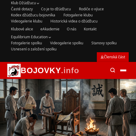
Klub Džúdžucu
Časté dotazy
Co je to džúdžucu
Rodiče o výuce
Kodex džúdžucu bojovníka
Fotogalerie klubu
Videogalerie klubu
Historická videa o džúdžucu
Klubové akce
eAkademie
O nás
Kontakt
Equilibrium Education
Fotogalerie spolku
Videogalerie spolku
Stanovy spolku
Usnesení o založení spolku
Členská část
BOJOVKY
.info