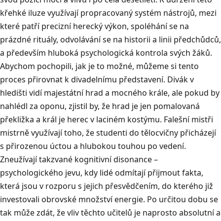
křehké iluze využívají propracovaný systém nástrojů, mezi
které patří precizní herecký výkon, spoléhání se na
prázdné rituály, odvolávání se na historii a linii předchůdců,
a především hluboká psychologická kontrola svých žáků
.
Abychom pochopili, jak je to možné, můžeme si tento
proces přirovnat k divadelnímu představení. Divák v
hledišti vidí majestátní hrad a mocného krále, ale pokud by
nahlédl za oponu, zjistil by, že hrad je jen pomalovaná
překližka a král je herec v laciném kostýmu.
Falešní mistři
mistrně využívají toho, že studenti do tělocvičny přicházejí
s přirozenou úctou a hlubokou touhou po vedení
.
Zneužívají takzvané kognitivní disonance
–
psychologického jevu, kdy lidé odmítají přijmout fakta,
která jsou v rozporu s jejich přesvědčením, do kterého již
investovali obrovské množství energie.
Po určitou dobu se
tak může zdát, že vliv těchto učitelů je naprosto absolutní a