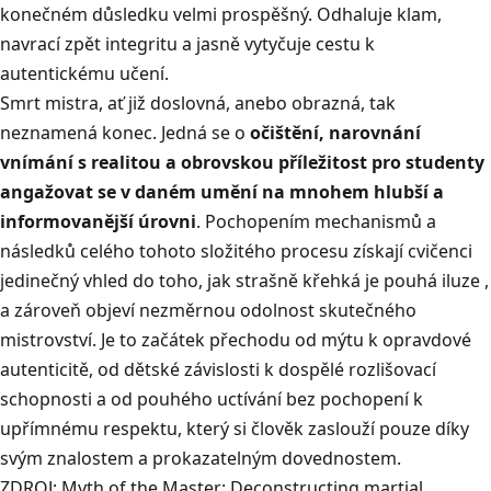
konečném důsledku velmi prospěšný
.
Odhaluje klam,
navrací zpět integritu a jasně vytyčuje cestu k
autentickému učení
.
Smrt mistra, ať již doslovná, anebo obrazná, tak
neznamená konec
.
Jedná se o
očištění, narovnání
vnímání s realitou a obrovskou příležitost pro studenty
angažovat se v daném umění na mnohem hlubší a
informovanější úrovni
.
Pochopením mechanismů a
následků celého tohoto složitého procesu získají cvičenci
jedinečný vhled do toho, jak strašně křehká je pouhá iluze
,
a zároveň objeví nezměrnou odolnost skutečného
mistrovství
.
Je to začátek přechodu od mýtu k opravdové
autenticitě, od dětské závislosti k dospělé rozlišovací
schopnosti a od pouhého uctívání bez pochopení k
upřímnému respektu, který si člověk zaslouží pouze díky
svým znalostem a prokazatelným dovednostem
.
ZDROJ:
Myth of the Master: Deconstructing martial