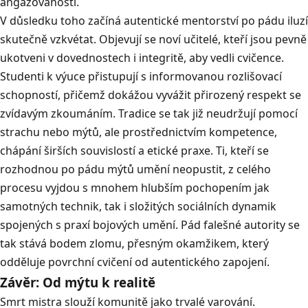
angažovanosti
.
V důsledku toho začíná autentické mentorství po pádu iluzí
skutečně vzkvétat
.
Objevují se noví učitelé, kteří jsou pevně
ukotveni v dovednostech i integritě, aby vedli cvičence
.
Studenti k výuce přistupují s informovanou rozlišovací
schopností, přičemž dokážou vyvážit přirozený respekt se
zvídavým zkoumáním
.
Tradice se tak již neudržují pomocí
strachu nebo mýtů, ale prostřednictvím kompetence,
chápání širších souvislostí a etické praxe
.
Ti, kteří se
rozhodnou po pádu mýtů umění neopustit, z celého
procesu vyjdou s mnohem hlubším pochopením jak
samotných technik, tak i složitých sociálních dynamik
spojených s praxí bojových umění
.
Pád falešné autority se
tak stává bodem zlomu, přesným okamžikem, který
odděluje povrchní cvičení od autentického zapojení
.
Závěr: Od mýtu k realitě
Smrt mistra slouží komunitě jako trvalé varování
.