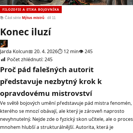
FILOZOFIE A ETIKA BOJOVNÍKA
📚 Část série
Mýtus mistrů
· díl 11
Konec iluzí
Jarda Kolcun
📅 20. 4. 2026
⏱ 12 min
👁 245
Počet zhlédnutí:
245
Proč pád falešných autorit
představuje nezbytný krok k
opravdovému mistrovství
Ve světě bojových umění představuje pád mistra fenomén,
kterého se mnozí obávají, ale který je zároveň naprosto
nevyhnutelný
. Nejde zde o fyzický skon učitele, ale o proces
mnohem hlubší a strukturálnější.
Autorita, která je