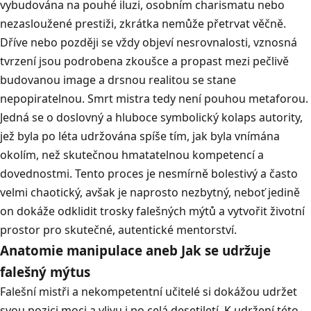
vybudována na pouhé iluzi, osobním charismatu nebo
nezasloužené prestiži, zkrátka nemůže přetrvat věčně
.
Dříve nebo později se vždy objeví nesrovnalosti, vznosná
tvrzení jsou podrobena zkoušce a propast mezi pečlivě
budovanou image a drsnou realitou se stane
nepopiratelnou
.
Smrt mistra tedy není pouhou metaforou
.
Jedná se o doslovný a hluboce symbolický kolaps autority,
jež byla po léta udržována spíše tím, jak byla vnímána
okolím, než skutečnou hmatatelnou kompetencí a
dovednostmi
.
Tento proces je nesmírně bolestivý a často
velmi chaotický, avšak je naprosto nezbytný, neboť jedině
on dokáže odklidit trosky falešných mýtů a vytvořit životní
prostor pro skutečné, autentické mentorství
.
Anatomie manipulace aneb Jak se udržuje
falešný mýtus
Falešní mistři a nekompetentní učitelé si dokážou udržet
svou pozici moci a vlivu i po celá desetiletí
.
K udržení této