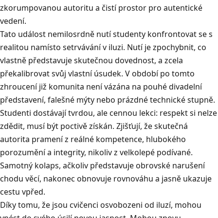
zkorumpovanou autoritu a čistí prostor pro autentické
vedení
.
Tato událost nemilosrdně nutí studenty konfrontovat se s
realitou namísto setrvávání v iluzi
.
Nutí je zpochybnit, co
vlastně představuje skutečnou dovednost, a zcela
překalibrovat svůj vlastní úsudek
.
V období po tomto
zhroucení již komunita není vázána na pouhé divadelní
představení, falešné mýty nebo prázdné technické stupně
.
Studenti dostávají tvrdou, ale cennou lekci: respekt si nelze
zdědit, musí být poctivě získán
.
Zjišťují, že skutečná
autorita pramení z reálné kompetence, hlubokého
porozumění a integrity, nikoliv z velkolepé podívané
.
Samotný kolaps, ačkoliv představuje obrovské narušení
chodu věcí, nakonec obnovuje rovnováhu a jasně ukazuje
cestu vpřed
.
Díky tomu, že jsou cvičenci osvobozeni od iluzí, mohou
vnést do svého úsilí novou jasnost
.
Mohou znovu