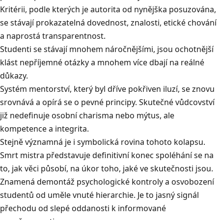
Kritérii, podle kterých je autorita od nynějška posuzována,
se stávají prokazatelná dovednost, znalosti, etické chování
a naprostá transparentnost
.
Studenti se stávají mnohem náročnějšími, jsou ochotnější
klást nepříjemné otázky a mnohem více dbají na reálné
důkazy
.
Systém mentorství, který byl dříve pokřiven iluzí, se znovu
srovnává a opírá se o pevné principy
.
Skutečné vůdcovství
již nedefinuje osobní charisma nebo mýtus, ale
kompetence a integrita
.
Stejně významná je i symbolická rovina tohoto kolapsu
.
Smrt mistra představuje definitivní konec spoléhání se na
to, jak věci působí, na úkor toho, jaké ve skutečnosti jsou
.
Znamená demontáž psychologické kontroly a osvobození
studentů od uměle vnuté hierarchie
.
Je to jasný signál
přechodu od slepé oddanosti k informované