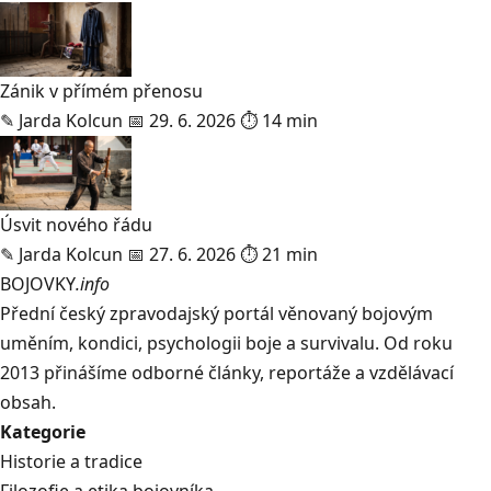
Zánik v přímém přenosu
✎
Jarda Kolcun
📅 29. 6. 2026
⏱ 14 min
Úsvit nového řádu
✎
Jarda Kolcun
📅 27. 6. 2026
⏱ 21 min
BOJOVKY
.info
Přední český zpravodajský portál věnovaný bojovým
uměním, kondici, psychologii boje a survivalu. Od roku
2013 přinášíme odborné články, reportáže a vzdělávací
obsah.
Kategorie
Historie a tradice
Filozofie a etika bojovníka