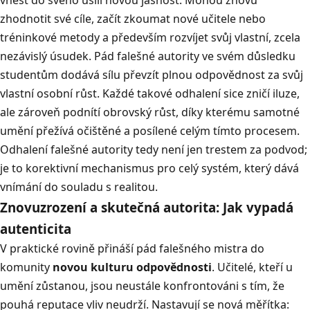
zhodnotit své cíle, začít zkoumat nové učitele nebo
tréninkové metody a především rozvíjet svůj vlastní, zcela
nezávislý úsudek
.
Pád falešné autority ve svém důsledku
studentům dodává sílu převzít plnou odpovědnost za svůj
vlastní osobní růst
.
Každé takové odhalení sice zničí iluze,
ale zároveň podnítí obrovský růst, díky kterému samotné
umění přežívá očištěné a posílené celým tímto procesem
.
Odhalení falešné autority tedy není jen trestem za podvod;
je to korektivní mechanismus pro celý systém, který dává
vnímání do souladu s realitou
.
Znovuzrození a skutečná autorita: Jak vypadá
autenticita
V praktické rovině přináší pád falešného mistra do
komunity
novou kulturu odpovědnosti
.
Učitelé, kteří u
umění zůstanou, jsou neustále konfrontováni s tím, že
pouhá reputace vliv neudrží
. Nastavují se nová měřítka: