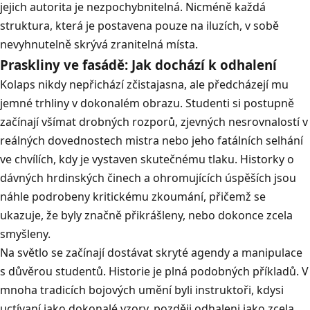
jejich autorita je nezpochybnitelná
.
Nicméně každá
struktura, která je postavena pouze na iluzích, v sobě
nevyhnutelně skrývá zranitelná místa
.
Praskliny ve fasádě: Jak dochází k odhalení
Kolaps nikdy nepřichází zčistajasna, ale předcházejí mu
jemné trhliny v dokonalém obrazu.
Studenti si postupně
začínají všímat drobných rozporů, zjevných nesrovnalostí v
reálných dovednostech mistra nebo jeho fatálních selhání
ve chvílích, kdy je vystaven skutečnému tlaku
.
Historky o
dávných hrdinských činech a ohromujících úspěších jsou
náhle podrobeny kritickému zkoumání, přičemž se
ukazuje, že byly značně přikrášleny, nebo dokonce zcela
smyšleny
.
Na světlo se začínají dostávat skryté agendy a manipulace
s důvěrou studentů
.
Historie je plná podobných příkladů
.
V
mnoha tradicích bojových umění byli instruktoři, kdysi
uctívaní jako dokonalé vzory, později odhaleni jako zcela