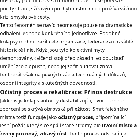
důsledky jsou hluboké a mnoho studentů se potýká s
pocity studu, sžíravými pochybnostmi nebo prožívá vážnou
krizi smyslu své cesty
.
Tento fenomén se navíc neomezuje pouze na dramatické
odhalení jednoho konkrétního jednotlivce
.
Podobné
kolapsy mohou zažít celé organizace, federace a rozsáhlé
historické linie
.
Když jsou tyto kolektivní mýty
demontovány, cvičenci stojí před zásadní volbou: buď
umění zcela opustit, nebo jej začít budovat znovu,
tentokrát však na pevných základech reálných důkazů,
osobní integrity a skutečných dovedností
.
Očistný proces a rekalibrace: Přínos destrukce
Jakkoliv je kolaps autority destabilizující, uvnitř tohoto
zborcení se skrývá obrovská příležitost
. Smrt falešného
mistra totiž funguje jako
očistný proces
, připomínající
lesní požár, který sice spálí staré stromy, ale
uvolní místo a
živiny pro nový, zdravý růst
.
Tento proces odstraňuje