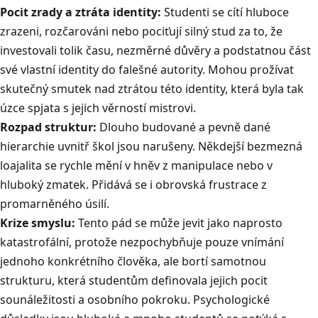
Pocit zrady a ztráta identity:
Studenti se cítí hluboce
zrazeni, rozčarováni nebo pociťují silný stud za to, že
investovali tolik času, nezměrné důvěry a podstatnou část
své vlastní identity do falešné autority
.
Mohou prožívat
skutečný smutek nad ztrátou této identity, která byla tak
úzce spjata s jejich věrností mistrovi
.
Rozpad struktur:
Dlouho budované a pevně dané
hierarchie uvnitř škol jsou narušeny
.
Někdejší bezmezná
loajalita se rychle mění v hněv z manipulace nebo v
hluboký zmatek
.
Přidává se i obrovská frustrace z
promarněného úsilí
.
Krize smyslu:
Tento pád se může jevit jako naprosto
katastrofální, protože nezpochybňuje pouze vnímání
jednoho konkrétního člověka, ale bortí samotnou
strukturu, která studentům definovala jejich pocit
sounáležitosti a osobního pokroku
.
Psychologické