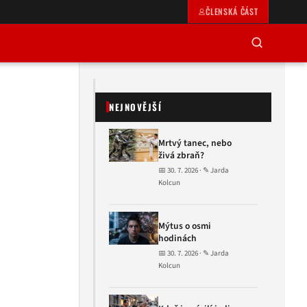
ČLENSKÁ ČÁST
NEJNOVĚJŠÍ
Mrtvý tanec, nebo
živá zbraň?
📅 30. 7. 2026 · ✎ Jarda
Kolcun
Mýtus o osmi
hodinách
📅 30. 7. 2026 · ✎ Jarda
Kolcun