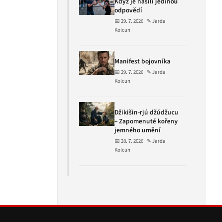
Když je násilí jedinou
odpovědí
📅 29. 7. 2026 · ✎ Jarda
Kolcun
Manifest bojovníka
📅 29. 7. 2026 · ✎ Jarda
Kolcun
Džikišin-rjú džúdžucu
– Zapomenuté kořeny
jemného umění
📅 28. 7. 2026 · ✎ Jarda
Kolcun