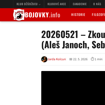
KLUB DŽÚDŽUCU
KLUBOVÉ AKCE
EAKADEMIE
O NÁS
BOJOVKY
.info
HISTORIE
FILOZOF
20260521 – Zkou
(Aleš Janoch, Se
Jarda Kolcun
📅 22. 5. 2026
⏱ 1 min