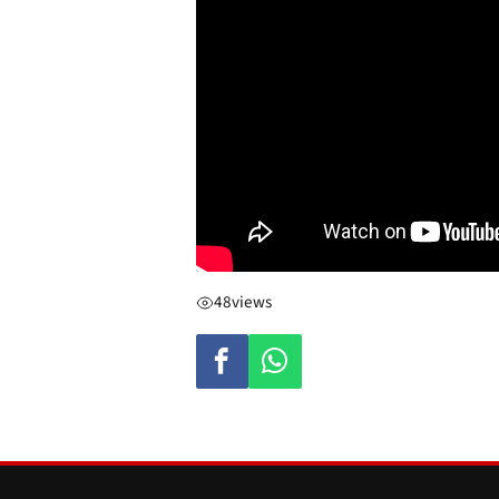
48
views