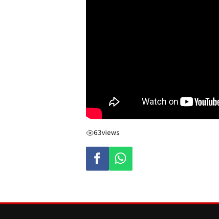
63
views