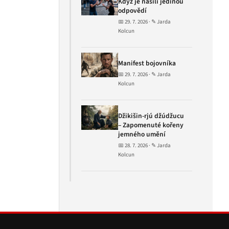
Když je násilí jedinou
odpovědí
📅 29. 7. 2026 · ✎ Jarda
Kolcun
Manifest bojovníka
📅 29. 7. 2026 · ✎ Jarda
Kolcun
Džikišin-rjú džúdžucu
– Zapomenuté kořeny
jemného umění
📅 28. 7. 2026 · ✎ Jarda
Kolcun