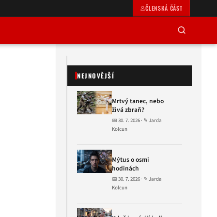
ČLENSKÁ ČÁST
NEJNOVĚJŠÍ
Mrtvý tanec, nebo
živá zbraň?
📅 30. 7. 2026 · ✎ Jarda
Kolcun
Mýtus o osmi
hodinách
📅 30. 7. 2026 · ✎ Jarda
Kolcun