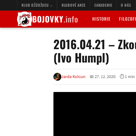
KLUB DŽÚDŽUCU
KLUBOVÉ AKCE
EAKADEMIE
O NÁS
BOJOVKY
.info
HISTORIE
FILOZOF
2016.04.21 – Zko
(Ivo Humpl)
Jarda Kolcun
📅 27. 12. 2020
⏱ 1 min