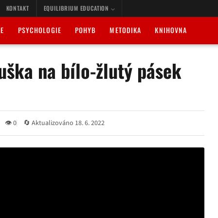
KONTAKT
EQUILIBRIUM EDUCATION
IE
PSYCHOLOGIE
POHYB
METODIKA
KNIHOVNA
uška na bílo-žlutý pásek
👁 0
🔄 Aktualizováno 18. 6. 2022