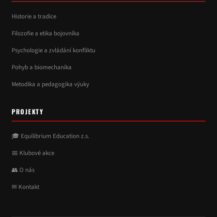
Historie a tradice
Filozofie a etika bojovníka
Psychologie a zvládání konfliktu
Pohyb a biomechanika
Metodika a pedagogika výuky
PROJEKTY
🎓 Equilibrium Education z.s.
📅 Klubové akce
👥 O nás
✉ Kontakt