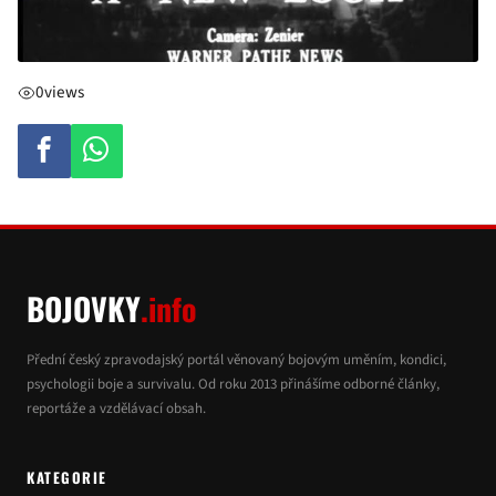
0
views
BOJOVKY
.info
Přední český zpravodajský portál věnovaný bojovým uměním, kondici,
psychologii boje a survivalu. Od roku 2013 přinášíme odborné články,
reportáže a vzdělávací obsah.
KATEGORIE