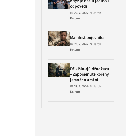
Když je násilí jedinou
odpovědí
📅 29. 7. 2026 · ✎ Jarda
Kolcun
Manifest bojovníka
📅 29. 7. 2026 · ✎ Jarda
Kolcun
Džikišin-rjú džúdžucu
– Zapomenuté kořeny
jemného umění
📅 28. 7. 2026 · ✎ Jarda
Kolcun