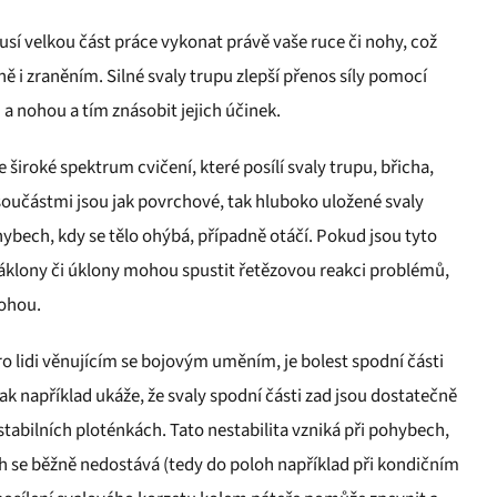
sí velkou část práce vykonat právě vaše ruce či nohy, což
ě i zraněním. Silné svaly trupu zlepší přenos síly pomocí
a nohou a tím znásobit jejich účinek.
e široké spektrum cvičení, které posílí svaly trupu, břicha,
oučástmi jsou jak povrchové, tak hluboko uložené svaly
hybech, kdy se tělo ohýbá, případně otáčí. Pokud jsou tyto
áklony či úklony mohou spustit řetězovou reakci problémů,
nohou.
lidi věnujícím se bojovým uměním, je bolest spodní části
k například ukáže, že svaly spodní části zad jsou dostatečně
stabilních ploténkách. Tato nestabilita vzniká při pohybech,
ch se běžně nedostává (tedy do poloh například při kondičním