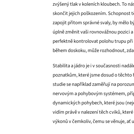
zvýšený tlak v koleních kloubech. To n
skončit jejich poškozením. Schopnost tě
zapojit přitom správné svaly, by mělo b
úplně změnit vaši rovnovážnou pozici a 
perfektně kontrolovat polohu trupu při
během doskoku, může rozhodnout, zda-li
Stabilita a jádro je i v současnosti n
poznatkům, které jsme dosud o těchto hl
studie se například zaměřují na poroz
nervovým a pohybovým systémem, případn
dynamických pohybech, které jsou (neje
vidím právě v nalezení těch cviků, kte
výkonů v čemkoliv, čemu se věnuje, ať 