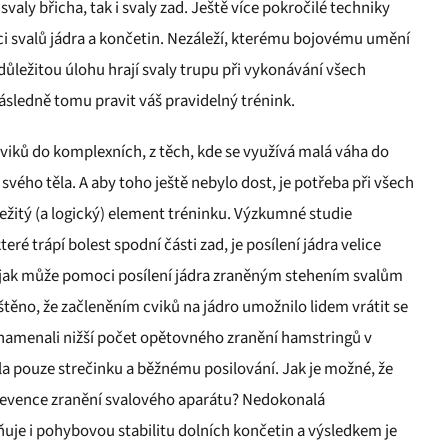
svaly břicha, tak i svaly zad. Ještě více pokročilé techniky
ci svalů jádra a končetin. Nezáleží, kterému bojovému umění
 důležitou úlohu hrají svaly trupu při vykonávání všech
následně tomu pravit váš pravidelný trénink.
cviků do komplexních, z těch, kde se využívá malá váha do
 svého těla. A aby toho ještě nebylo dost, je potřeba při všech
ůležitý (a logický) element tréninku. Výzkumné studie
eré trápí bolest spodní části zad, je posílení jádra velice
 a jak může pomoci posílení jádra zraněným stehením svalům
štěno, že začleněním cviků na jádro umožnilo lidem vrátit se
znamenali nižší počet opětovného zranění hamstringů v
la pouze strečinku a běžnému posilování. Jak je možné, že
 prevence zranění svalového aparátu? Nedokonalá
ňuje i pohybovou stabilitu dolních končetin a výsledkem je