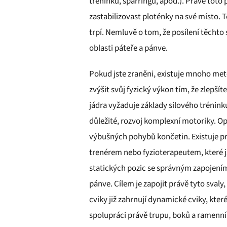
tréninku, sparringu, apod.). Právě toto
zastabilizovast ploténky na své místo. T
trpí. Nemluvě o tom, že posílení těchto 
oblasti páteře a pánve.
Pokud jste zraněni, existuje mnoho metod,
zvýšit svůj fyzický výkon tím, že zlepšít
jádra vyžaduje základy silového tréninku
důležité, rozvoj komplexní motoriky. O
výbušných pohybů končetin. Existuje p
trenérem nebo fyzioterapeutem, které js
statických pozic se správným zapojením 
pánve. Cílem je zapojit právě tyto svaly
cviky již zahrnují dynamické cviky, kter
spolupráci právě trupu, boků a ramenn