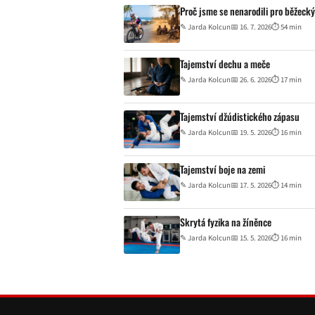
Proč jsme se nenarodili pro běžecký
✎
Jarda Kolcun
📅 16. 7. 2026
⏱ 54 min
Tajemství dechu a meče
✎
Jarda Kolcun
📅 26. 6. 2026
⏱ 17 min
Tajemství džúdistického zápasu
✎
Jarda Kolcun
📅 19. 5. 2026
⏱ 16 min
Tajemství boje na zemi
✎
Jarda Kolcun
📅 17. 5. 2026
⏱ 14 min
Skrytá fyzika na žíněnce
✎
Jarda Kolcun
📅 15. 5. 2026
⏱ 16 min