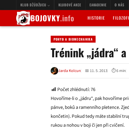
KLUB DŽÚDŽUCU
KLUBOVÉ AKCE
EAKADEMIE
O NÁS
BOJOVKY
.info
HISTORIE
FILOZOF
POHYB A BIOMECHANIKA
Trénink „jádra“ a 
Jarda Kolcun
📅 11. 5. 2013
⏱ 6 min
Počet zhlédnutí:
76
Hovoříme-li o „jádru“, pak hovoříme prim
pánve, boků a ramenního pletence. Zjed
končetin). Pokud tedy máte stabilní trup
rukou a nohou v boji či jen při cvičení.