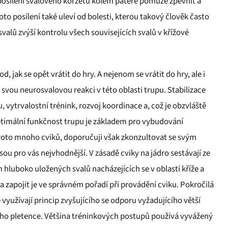
 posílení svalového korzetu kolem páteře pomůže zpevnit a
oto posílení také uleví od bolesti, kterou takový člověk často
svalů zvýší kontrolu všech souvisejících svalů v křížové
 jak se opět vrátit do hry. A nejenom se vrátit do hry, ale i
e svou neurosvalovou reakci v této oblasti trupu. Stabilizace
, vytrvalostní trénink, rozvoj koordinace a, což je obzvláště
ptimální funkčnost trupu je základem pro vybudování
roto mnoho cviků, doporučuji však zkonzultovat se svým
ou pro vás nejvhodnější. V zásadě cviky na jádro sestávají ze
hluboko uložených svalů nacházejících se v oblastí kříže a
, a zapojit je ve správném pořadí při provádění cviku. Pokročilá
é využívají princip zvyšujícího se odporu vyžadujícího větší
ího pletence. Většina tréninkových postupů používá vyvážený