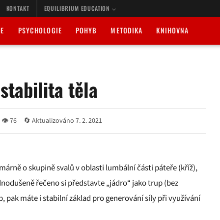
KONTAKT
EQUILIBRIUM EDUCATION
IE
PSYCHOLOGIE
POHYB
METODIKA
KNIHOVNA
stabilita těla
👁 76
🔄 Aktualizováno 7. 2. 2021
árně o skupině svalů v oblasti lumbální části páteře (kříž),
nodušeně řečeno si představte „jádro“ jako trup (bez
, pak máte i stabilní základ pro generování síly při využívání