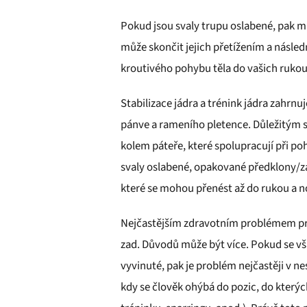
Pokud jsou svaly trupu oslabené, pak mu
může skončit jejich přetížením a následn
kroutivého pohybu těla do vašich rukou 
Stabilizace jádra a trénink jádra zahrnuj
pánve a rameního pletence. Důležitým s
kolem páteře, které spolupracují při po
svaly oslabené, opakované předklony/z
které se mohou přenést až do rukou a 
Nejčastějším zdravotním problémem pro 
zad. Důvodů může být více. Pokud se vša
vyvinuté, pak je problém nejčastěji v ne
kdy se člověk ohýbá do pozic, do který