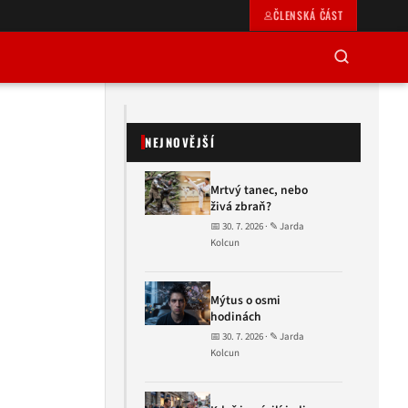
ČLENSKÁ ČÁST
NEJNOVĚJŠÍ
Mrtvý tanec, nebo
živá zbraň?
📅 30. 7. 2026 · ✎ Jarda
Kolcun
Mýtus o osmi
hodinách
📅 30. 7. 2026 · ✎ Jarda
Kolcun