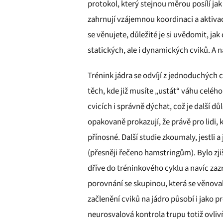
protokol, který stejnou měrou posílí jak 
zahrnují vzájemnou koordinaci a aktiva
se věnujete, důležité je si uvědomit, jak
statických, ale i dynamických cviků. A 
Trénink jádra se odvíjí z jednoduchých 
těch, kde již musíte „ustát“ váhu celého
cvicích i správně dýchat, což je další d
opakovaně prokazují, že právě pro lidi, kt
přínosné. Další studie zkoumaly, jestli
(přesněji řečeno hamstringům). Bylo zji
dříve do tréninkového cyklu a navíc za
porovnání se skupinou, která se věnova
začlenění cviků na jádro působí i jako
neurosvalová kontrola trupu totiž ovliv