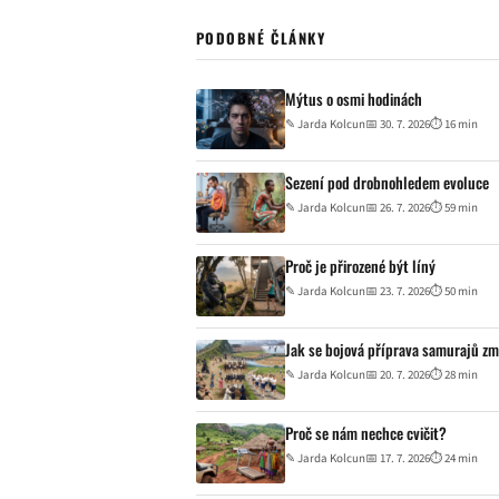
PODOBNÉ ČLÁNKY
Mýtus o osmi hodinách
✎
Jarda Kolcun
📅 30. 7. 2026
⏱ 16 min
Sezení pod drobnohledem evoluce
✎
Jarda Kolcun
📅 26. 7. 2026
⏱ 59 min
Proč je přirozené být líný
✎
Jarda Kolcun
📅 23. 7. 2026
⏱ 50 min
Jak se bojová příprava samurajů zm
✎
Jarda Kolcun
📅 20. 7. 2026
⏱ 28 min
Proč se nám nechce cvičit?
✎
Jarda Kolcun
📅 17. 7. 2026
⏱ 24 min