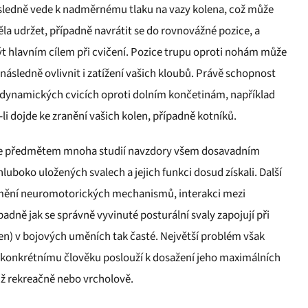
ásledně vede k nadměrnému tlaku na vazy kolena, což může
la udržet, případně navrátit se do rovnovážné pozice, a
ýt hlavním cílem při cvičení. Pozice trupu oproti nohám může
následně ovlivnit i zatížení vašich kloubů. Právě schopnost
 dynamických cvicích oproti dolním končetinám, například
 dojde ke zranění vašich kolen, případně kotníků.
adále předmětem mnoha studií navzdory všem dosavadním
uboko uložených svalech a jejich funkci dosud získali. Další
umění neuromotorických mechanismů, interakci mezi
ě jak se správně vyvinuté posturální svaly zapojují při
n) v bojových uměních tak časté. Největší problém však
ré konkrétnímu člověku poslouží k dosažení jeho maximálních
už rekreačně nebo vrcholově.