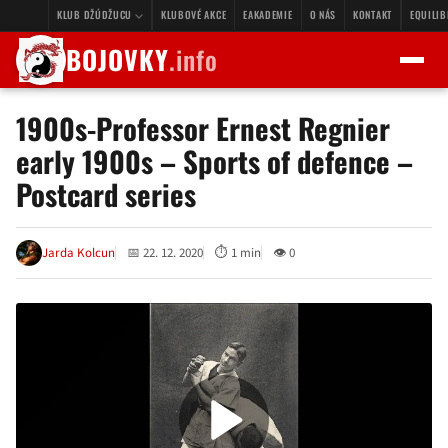
KLUB DŽÚDŽUCU
KLUBOVÉ AKCE
EAKADEMIE
O NÁS
KONTAKT
EQUILI
BOJOVKY
.info
1900s-Professor Ernest Regnier
early 1900s – Sports of defence –
Postcard series
Jarda Kolcun
📅 22. 12. 2020
⏱ 1 min
👁 0