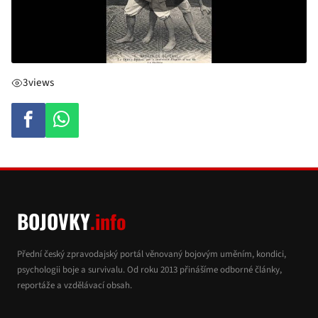
3
views
BOJOVKY
.info
Přední český zpravodajský portál věnovaný bojovým uměním, kondici,
psychologii boje a survivalu. Od roku 2013 přinášíme odborné články,
reportáže a vzdělávací obsah.